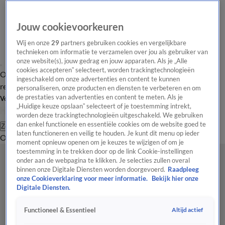
Jouw cookievoorkeuren
Wij en onze
29
partners gebruiken cookies en vergelijkbare
technieken om informatie te verzamelen over jou als gebruiker van
onze website(s), jouw gedrag en jouw apparaten. Als je „Alle
cookies accepteren” selecteert, worden trackingtechnologieën
Overzicht
Tip de
Laatste nieuws
Regionieuws
Het beste van Hart
ingeschakeld om onze advertenties en content te kunnen
redactie
personaliseren, onze producten en diensten te verbeteren en om
de prestaties van advertenties en content te meten. Als je
Volg Hart van Nederland
„Huidige keuze opslaan” selecteert of je toestemming intrekt,
worden deze trackingtechnologieën uitgeschakeld. We gebruiken
dan enkel functionele en essentiële cookies om de website goed te
Zoeken
laten functioneren en veilig te houden. Je kunt dit menu op ieder
Overzicht
Regio
Uitzendingen
Weer
Tip de redactie
Panel
Video's
moment opnieuw openen om je keuzes te wijzigen of om je
toestemming in te trekken door op de link Cookie-instellingen
onder aan de webpagina te klikken. Je selecties zullen overal
binnen onze Digitale Diensten worden doorgevoerd.
Raadpleeg
onze Cookieverklaring voor meer informatie.
Bekijk hier onze
Digitale Diensten.
Altijd actief
Functioneel & Essentieel