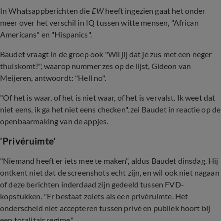
In Whatsappberichten die
EW
heeft ingezien gaat het onder
meer over het verschil in IQ tussen witte mensen, "African
Americans" en "Hispanics".
Baudet vraagt in de groep ook "Wil jij dat je zus met een neger
thuiskomt?", waarop nummer zes op de lijst, Gideon van
Meijeren, antwoordt: "Hell no".
"Of het is waar, of het is niet waar, of het is vervalst. Ik weet dat
niet eens, ik ga het niet eens checken", zei Baudet in reactie op de
openbaarmaking van de appjes.
'Privéruimte'
"Niemand heeft er iets mee te maken", aldus Baudet dinsdag. Hij
ontkent niet dat de screenshots echt zijn, en wil ook niet nagaan
of deze berichten inderdaad zijn gedeeld tussen FVD-
kopstukken. "Er bestaat zoiets als een privéruimte. Het
onderscheid niet accepteren tussen privé en publiek hoort bij
een totalitair regime."