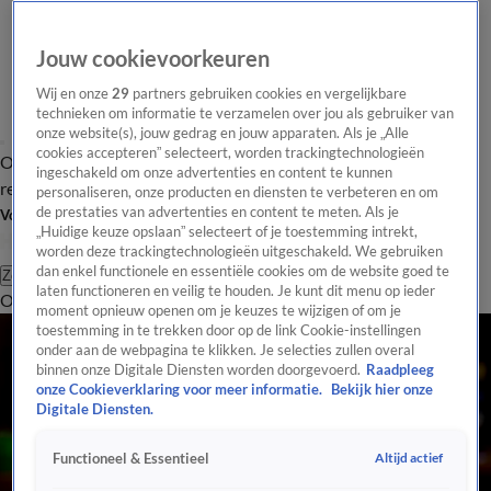
Jouw cookievoorkeuren
Wij en onze
29
partners gebruiken cookies en vergelijkbare
technieken om informatie te verzamelen over jou als gebruiker van
onze website(s), jouw gedrag en jouw apparaten. Als je „Alle
cookies accepteren” selecteert, worden trackingtechnologieën
Overzicht
Tip de
Laatste nieuws
Regionieuws
Het beste van Hart
ingeschakeld om onze advertenties en content te kunnen
redactie
personaliseren, onze producten en diensten te verbeteren en om
de prestaties van advertenties en content te meten. Als je
Volg Hart van Nederland
„Huidige keuze opslaan” selecteert of je toestemming intrekt,
worden deze trackingtechnologieën uitgeschakeld. We gebruiken
dan enkel functionele en essentiële cookies om de website goed te
Zoeken
laten functioneren en veilig te houden. Je kunt dit menu op ieder
Overzicht
Regio
Uitzendingen
Weer
Tip de redactie
Panel
Video's
moment opnieuw openen om je keuzes te wijzigen of om je
toestemming in te trekken door op de link Cookie-instellingen
onder aan de webpagina te klikken. Je selecties zullen overal
binnen onze Digitale Diensten worden doorgevoerd.
Raadpleeg
onze Cookieverklaring voor meer informatie.
Bekijk hier onze
Digitale Diensten.
Altijd actief
Functioneel & Essentieel