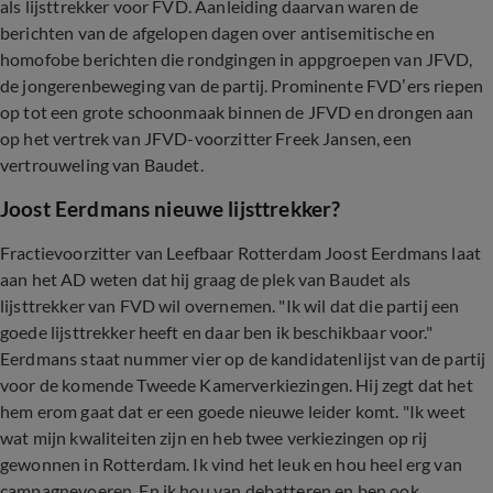
als lijsttrekker voor FVD. Aanleiding daarvan waren de
berichten van de afgelopen dagen over antisemitische en
homofobe berichten die rondgingen in appgroepen van JFVD,
de jongerenbeweging van de partij. Prominente FVD’ers riepen
op tot een grote schoonmaak binnen de JFVD en drongen aan
op het vertrek van JFVD-voorzitter Freek Jansen, een
vertrouweling van Baudet.
Joost Eerdmans nieuwe lijsttrekker?
Fractievoorzitter van Leefbaar Rotterdam Joost Eerdmans laat
aan het AD weten dat hij graag de plek van Baudet als
lijsttrekker van FVD wil overnemen. "Ik wil dat die partij een
goede lijsttrekker heeft en daar ben ik beschikbaar voor."
Eerdmans staat nummer vier op de kandidatenlijst van de partij
voor de komende Tweede Kamerverkiezingen. Hij zegt dat het
hem erom gaat dat er een goede nieuwe leider komt. "Ik weet
wat mijn kwaliteiten zijn en heb twee verkiezingen op rij
gewonnen in Rotterdam. Ik vind het leuk en hou heel erg van
campagnevoeren. En ik hou van debatteren en ben ook