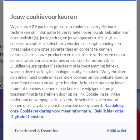
Jouw cookievoorkeuren
Wij en onze
29
partners gebruiken cookies en vergelijkbare
technieken om informatie te verzamelen over jou als gebruiker van
onze website(s), jouw gedrag en jouw apparaten. Als je „Alle
cookies accepteren” selecteert, worden trackingtechnologieën
Overzicht
Tip de
Laatste nieuws
Regionieuws
Het beste van Hart
ingeschakeld om onze advertenties en content te kunnen
redactie
personaliseren, onze producten en diensten te verbeteren en om
de prestaties van advertenties en content te meten. Als je
Volg Hart van Nederland
„Huidige keuze opslaan” selecteert of je toestemming intrekt,
worden deze trackingtechnologieën uitgeschakeld. We gebruiken
dan enkel functionele en essentiële cookies om de website goed te
Zoeken
laten functioneren en veilig te houden. Je kunt dit menu op ieder
Overzicht
Regio
Uitzendingen
Weer
Tip de redactie
Panel
Video's
moment opnieuw openen om je keuzes te wijzigen of om je
toestemming in te trekken door op de link Cookie-instellingen
onder aan de webpagina te klikken. Je selecties zullen overal
binnen onze Digitale Diensten worden doorgevoerd.
Raadpleeg
onze Cookieverklaring voor meer informatie.
Bekijk hier onze
Digitale Diensten.
Altijd actief
Functioneel & Essentieel