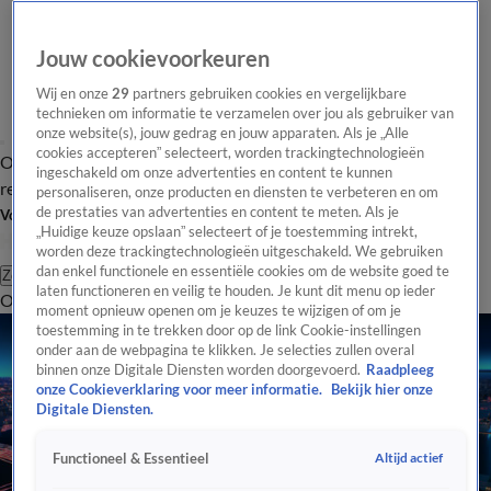
Jouw cookievoorkeuren
Wij en onze
29
partners gebruiken cookies en vergelijkbare
technieken om informatie te verzamelen over jou als gebruiker van
onze website(s), jouw gedrag en jouw apparaten. Als je „Alle
cookies accepteren” selecteert, worden trackingtechnologieën
Overzicht
Tip de
Laatste nieuws
Regionieuws
Het beste van Hart
ingeschakeld om onze advertenties en content te kunnen
redactie
personaliseren, onze producten en diensten te verbeteren en om
de prestaties van advertenties en content te meten. Als je
Volg Hart van Nederland
„Huidige keuze opslaan” selecteert of je toestemming intrekt,
worden deze trackingtechnologieën uitgeschakeld. We gebruiken
dan enkel functionele en essentiële cookies om de website goed te
Zoeken
laten functioneren en veilig te houden. Je kunt dit menu op ieder
Overzicht
Regio
Uitzendingen
Weer
Tip de redactie
Panel
Video's
moment opnieuw openen om je keuzes te wijzigen of om je
toestemming in te trekken door op de link Cookie-instellingen
onder aan de webpagina te klikken. Je selecties zullen overal
binnen onze Digitale Diensten worden doorgevoerd.
Raadpleeg
onze Cookieverklaring voor meer informatie.
Bekijk hier onze
Digitale Diensten.
Altijd actief
Functioneel & Essentieel