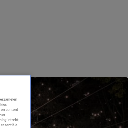
 verzamelen
okies
 en content
van
ing intrekt,
 essentiële