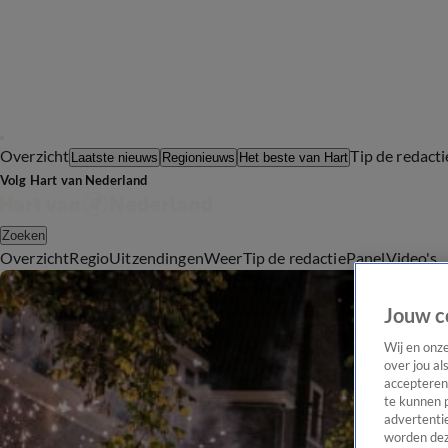
Overzicht
Tip de redacti
Laatste nieuws
Regionieuws
Het beste van Hart
Volg Hart van Nederland
Zoeken
Overzicht
Regio
Uitzendingen
Weer
Tip de redactie
Panel
Video's
Jouw c
Wij en onz
over jou al
accepteren
te kunnen 
advertentie
worden dez