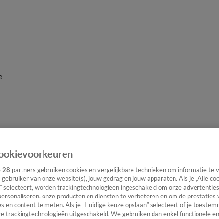
e
ookievoorkeuren
e
28
partners gebruiken cookies en vergelijkbare technieken om informatie te
s gebruiker van onze website(s), jouw gedrag en jouw apparaten. Als je „Alle co
” selecteert, worden trackingtechnologieën ingeschakeld om onze advertenties
personaliseren, onze producten en diensten te verbeteren en om de prestaties 
s en content te meten. Als je „Huidige keuze opslaan” selecteert of je toestemm
e trackingtechnologieën uitgeschakeld. We gebruiken dan enkel functionele en