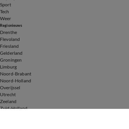
Sport
Tech
Weer
Regionieuws
Drenthe
Flevoland
Friesland
Gelderland
Groningen
Limburg
Noord-Brabant
Noord-Holland
Overijssel
Utrecht
Zeeland
Zuid-Holland
Voorwaarden
Over ons
Privacyverklaring