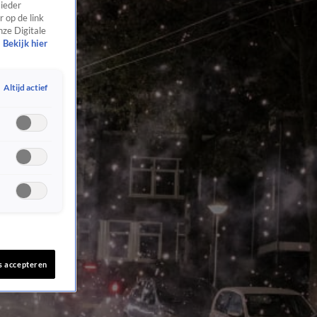
 ieder
 op de link
nze Digitale
Bekijk hier
Altijd actief
s accepteren