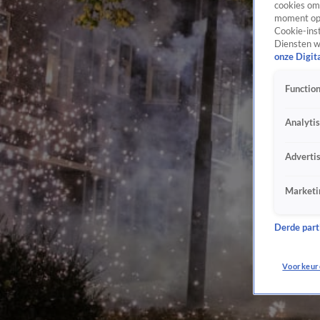
cookies om 
moment opn
Cookie-inst
Diensten w
onze Digit
Function
Analyti
Adverti
Marketi
Derde parti
Voorkeur