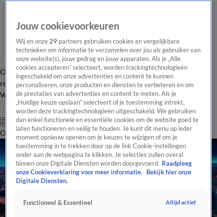
Jouw cookievoorkeuren
Wij en onze
29
partners gebruiken cookies en vergelijkbare
technieken om informatie te verzamelen over jou als gebruiker van
onze website(s), jouw gedrag en jouw apparaten. Als je „Alle
cookies accepteren” selecteert, worden trackingtechnologieën
Overzicht
Tip de
Laatste nieuws
Regionieuws
Het beste van Hart
ingeschakeld om onze advertenties en content te kunnen
redactie
personaliseren, onze producten en diensten te verbeteren en om
de prestaties van advertenties en content te meten. Als je
Volg Hart van Nederland
„Huidige keuze opslaan” selecteert of je toestemming intrekt,
worden deze trackingtechnologieën uitgeschakeld. We gebruiken
dan enkel functionele en essentiële cookies om de website goed te
Zoeken
laten functioneren en veilig te houden. Je kunt dit menu op ieder
Overzicht
Regio
Uitzendingen
Weer
Tip de redactie
Panel
Video's
moment opnieuw openen om je keuzes te wijzigen of om je
toestemming in te trekken door op de link Cookie-instellingen
onder aan de webpagina te klikken. Je selecties zullen overal
binnen onze Digitale Diensten worden doorgevoerd.
Raadpleeg
onze Cookieverklaring voor meer informatie.
Bekijk hier onze
Digitale Diensten.
Altijd actief
Functioneel & Essentieel