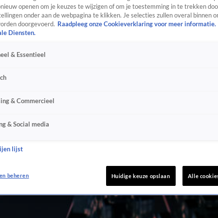
ieuw openen om je keuzes te wijzigen of om je toestemming in te trekken door
ellingen onder aan de webpagina te klikken. Je selecties zullen overal binnen o
orden doorgevoerd.
Raadpleeg onze Cookieverklaring voor meer informatie.
ale Diensten.
eel & Essentieel
sch
sing & Commercieel
ng & Social media
jen lijst
en beheren
Huidige keuze opslaan
Alle cookie