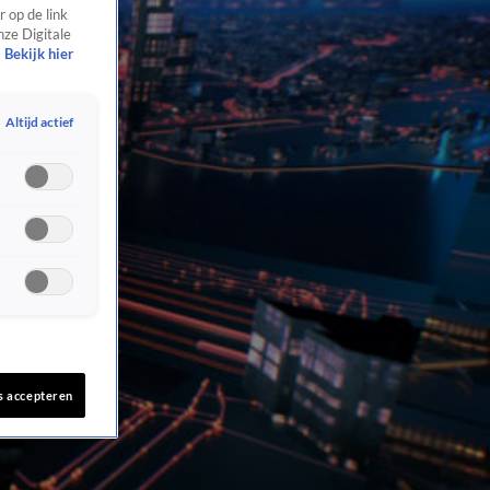
 op de link
nze Digitale
Bekijk hier
Altijd actief
s accepteren