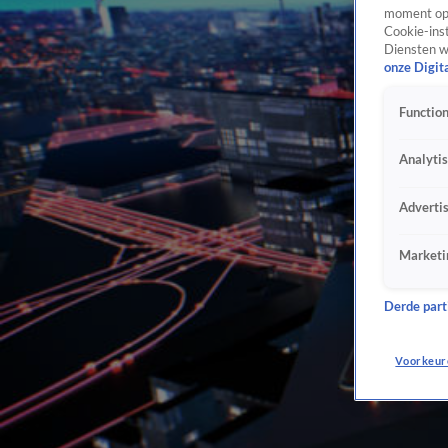
moment opn
Cookie-inst
Diensten w
onze Digit
Function
Analyti
Adverti
Marketi
Derde parti
Voorkeur