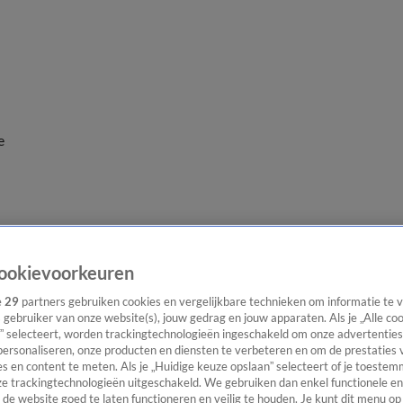
e
ookievoorkeuren
e
29
partners gebruiken cookies en vergelijkbare technieken om informatie te
s gebruiker van onze website(s), jouw gedrag en jouw apparaten. Als je „Alle co
” selecteert, worden trackingtechnologieën ingeschakeld om onze advertenties
personaliseren, onze producten en diensten te verbeteren en om de prestaties 
s en content te meten. Als je „Huidige keuze opslaan” selecteert of je toestemm
e trackingtechnologieën uitgeschakeld. We gebruiken dan enkel functionele en
de website goed te laten functioneren en veilig te houden. Je kunt dit menu op