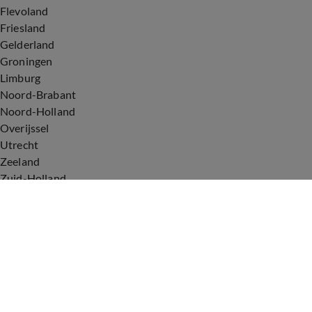
Flevoland
Friesland
Gelderland
Groningen
Limburg
Noord-Brabant
Noord-Holland
Overijssel
Utrecht
Zeeland
Zuid-Holland
Voorwaarden
Over ons
Privacyverklaring
Gebruiksvoorwaarden
Cookieverklaring
Digitale diensten
Cookie instellingen
Upod & Talpa Network