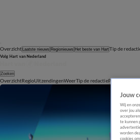
Overzicht
Tip de redacti
Laatste nieuws
Regionieuws
Het beste van Hart
Volg Hart van Nederland
Zoeken
Overzicht
Regio
Uitzendingen
Weer
Tip de redactie
Panel
Video's
Jouw c
Wij en onz
over jou al
accepteren
te kunnen 
advertentie
worden dez
cookies om 