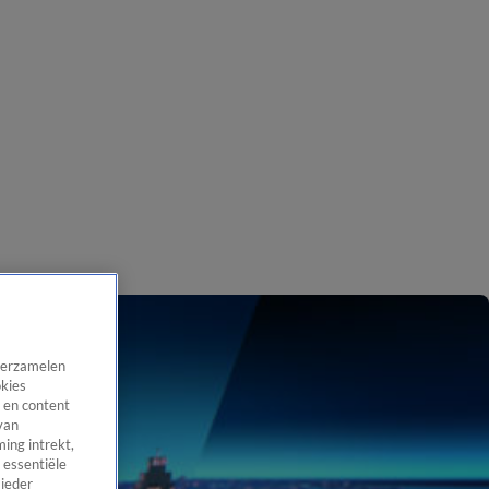
 verzamelen
okies
 en content
van
ing intrekt,
 essentiële
 ieder