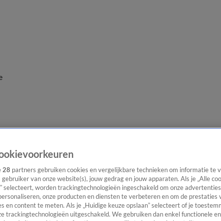
e
ookievoorkeuren
e
28
partners gebruiken cookies en vergelijkbare technieken om informatie te
s gebruiker van onze website(s), jouw gedrag en jouw apparaten. Als je „Alle co
” selecteert, worden trackingtechnologieën ingeschakeld om onze advertenties
personaliseren, onze producten en diensten te verbeteren en om de prestaties 
s en content te meten. Als je „Huidige keuze opslaan” selecteert of je toestemm
e trackingtechnologieën uitgeschakeld. We gebruiken dan enkel functionele en