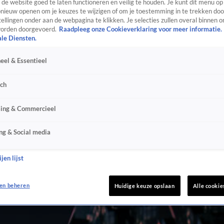
de website goed te laten functioneren en veilig te houden. Je kunt dit menu op
ieuw openen om je keuzes te wijzigen of om je toestemming in te trekken door
ellingen onder aan de webpagina te klikken. Je selecties zullen overal binnen o
orden doorgevoerd.
Raadpleeg onze Cookieverklaring voor meer informatie.
ale Diensten.
eel & Essentieel
sch
sing & Commercieel
ng & Social media
jen lijst
en beheren
Huidige keuze opslaan
Alle cookie