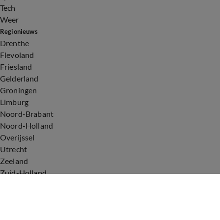
Tech
Weer
Regionieuws
Drenthe
Flevoland
Friesland
Gelderland
Groningen
Limburg
Noord-Brabant
Noord-Holland
Overijssel
Utrecht
Zeeland
Zuid-Holland
Voorwaarden
Over ons
Privacyverklaring
Gebruiksvoorwaarden