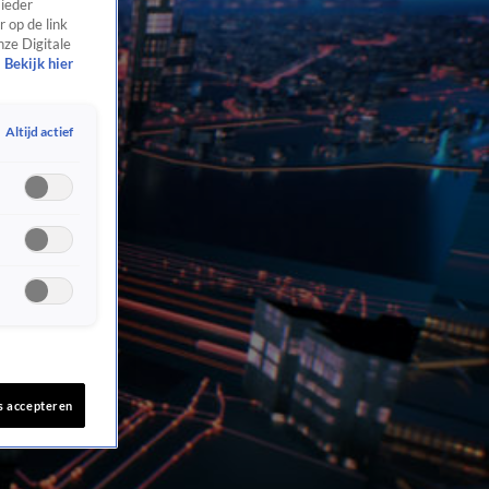
 ieder
 op de link
nze Digitale
Bekijk hier
Altijd actief
s accepteren