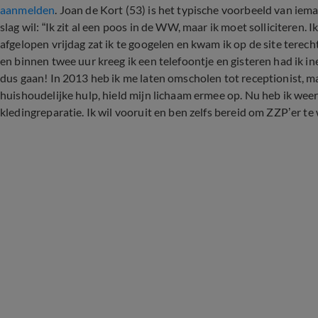
aanmelden
. Joan de Kort (53) is het typische voorbeeld van ie
slag wil: “Ik zit al een poos in de WW, maar ik moet solliciteren.
afgelopen vrijdag zat ik te googelen en kwam ik op de site tere
en binnen twee uur kreeg ik een telefoontje en gisteren had ik in
dus gaan! In 2013 heb ik me laten omscholen tot receptionist, ma
huishoudelijke hulp, hield mijn lichaam ermee op. Nu heb ik wee
kledingreparatie. Ik wil vooruit en ben zelfs bereid om ZZP’er te