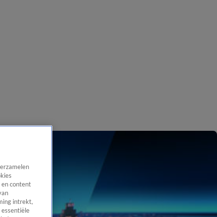
 verzamelen
okies
 en content
van
ing intrekt,
 essentiële