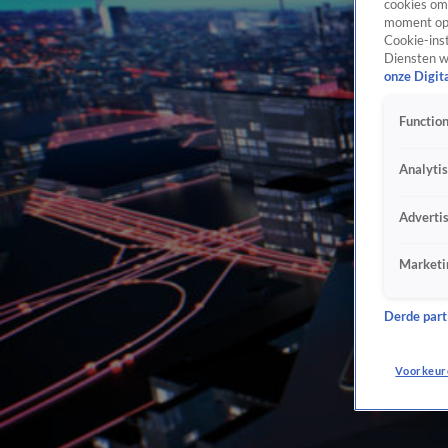
cookies om 
moment opn
Cookie-inst
Diensten w
onze Digit
Function
Analyti
Adverti
Marketi
Derde parti
Voorkeur