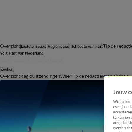
Overzicht
Tip de redacti
Laatste nieuws
Regionieuws
Het beste van Hart
Volg Hart van Nederland
Zoeken
Overzicht
Regio
Uitzendingen
Weer
Tip de redactie
Panel
Video's
Jouw c
Wij en onz
over jou al
accepteren
te kunnen 
advertentie
worden dez