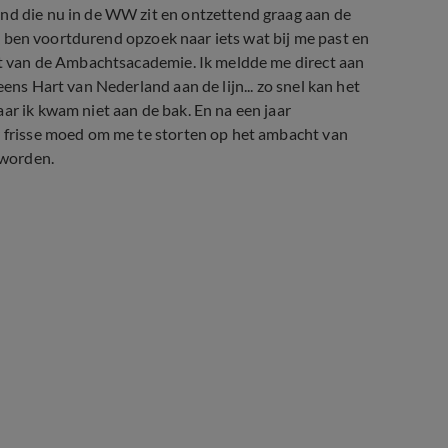
mand die nu in de WW zit en ontzettend graag aan de
 Ik ben voortdurend opzoek naar iets wat bij me past en
cht van de Ambachtsacademie. Ik meldde me direct aan
eens Hart van Nederland aan de lijn... zo snel kan het
ar ik kwam niet aan de bak. En na een jaar
r frisse moed om me te storten op het ambacht van
 worden.