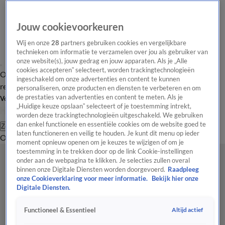
Jouw cookievoorkeuren
Wij en onze
28
partners gebruiken cookies en vergelijkbare
technieken om informatie te verzamelen over jou als gebruiker van
onze website(s), jouw gedrag en jouw apparaten. Als je „Alle
cookies accepteren” selecteert, worden trackingtechnologieën
Overzicht
Tip de
Laatste nieuws
Regionieuws
Het beste van Hart
ingeschakeld om onze advertenties en content te kunnen
redactie
personaliseren, onze producten en diensten te verbeteren en om
de prestaties van advertenties en content te meten. Als je
Volg Hart van Nederland
„Huidige keuze opslaan” selecteert of je toestemming intrekt,
worden deze trackingtechnologieën uitgeschakeld. We gebruiken
dan enkel functionele en essentiële cookies om de website goed te
Zoeken
laten functioneren en veilig te houden. Je kunt dit menu op ieder
Overzicht
Regio
Uitzendingen
Weer
Tip de redactie
Panel
Video's
moment opnieuw openen om je keuzes te wijzigen of om je
toestemming in te trekken door op de link Cookie-instellingen
onder aan de webpagina te klikken. Je selecties zullen overal
binnen onze Digitale Diensten worden doorgevoerd.
Raadpleeg
onze Cookieverklaring voor meer informatie.
Bekijk hier onze
Digitale Diensten.
Altijd actief
Functioneel & Essentieel