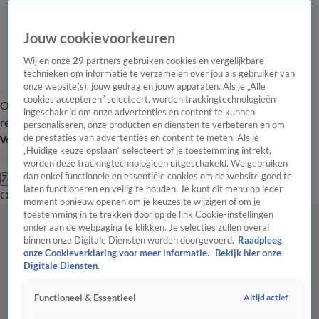
Jouw cookievoorkeuren
Wij en onze
29
partners gebruiken cookies en vergelijkbare
technieken om informatie te verzamelen over jou als gebruiker van
onze website(s), jouw gedrag en jouw apparaten. Als je „Alle
cookies accepteren” selecteert, worden trackingtechnologieën
Overzicht
Tip de
Laatste nieuws
Regionieuws
Het beste van Hart
ingeschakeld om onze advertenties en content te kunnen
redactie
personaliseren, onze producten en diensten te verbeteren en om
de prestaties van advertenties en content te meten. Als je
Volg Hart van Nederland
„Huidige keuze opslaan” selecteert of je toestemming intrekt,
worden deze trackingtechnologieën uitgeschakeld. We gebruiken
dan enkel functionele en essentiële cookies om de website goed te
Zoeken
laten functioneren en veilig te houden. Je kunt dit menu op ieder
Overzicht
Regio
Uitzendingen
Weer
Tip de redactie
Panel
Video's
moment opnieuw openen om je keuzes te wijzigen of om je
toestemming in te trekken door op de link Cookie-instellingen
onder aan de webpagina te klikken. Je selecties zullen overal
binnen onze Digitale Diensten worden doorgevoerd.
Raadpleeg
onze Cookieverklaring voor meer informatie.
Bekijk hier onze
Digitale Diensten.
Altijd actief
Functioneel & Essentieel