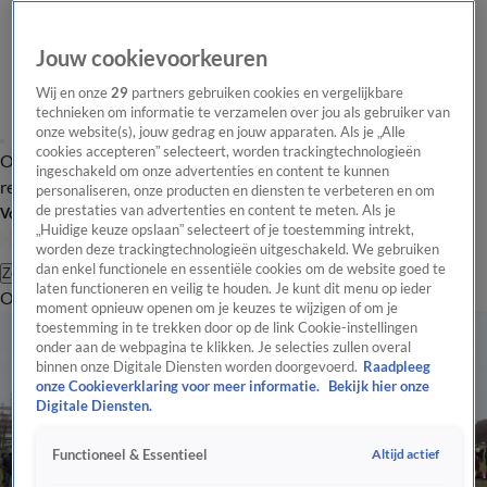
Jouw cookievoorkeuren
Wij en onze
29
partners gebruiken cookies en vergelijkbare
technieken om informatie te verzamelen over jou als gebruiker van
onze website(s), jouw gedrag en jouw apparaten. Als je „Alle
cookies accepteren” selecteert, worden trackingtechnologieën
Overzicht
Tip de
Laatste nieuws
Regionieuws
Het beste van Hart
ingeschakeld om onze advertenties en content te kunnen
redactie
personaliseren, onze producten en diensten te verbeteren en om
de prestaties van advertenties en content te meten. Als je
Volg Hart van Nederland
„Huidige keuze opslaan” selecteert of je toestemming intrekt,
worden deze trackingtechnologieën uitgeschakeld. We gebruiken
dan enkel functionele en essentiële cookies om de website goed te
Zoeken
laten functioneren en veilig te houden. Je kunt dit menu op ieder
Overzicht
Regio
Uitzendingen
Weer
Tip de redactie
Panel
Video's
moment opnieuw openen om je keuzes te wijzigen of om je
toestemming in te trekken door op de link Cookie-instellingen
onder aan de webpagina te klikken. Je selecties zullen overal
binnen onze Digitale Diensten worden doorgevoerd.
Raadpleeg
onze Cookieverklaring voor meer informatie.
Bekijk hier onze
Digitale Diensten.
Altijd actief
Functioneel & Essentieel