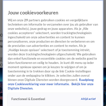
Jouw cookievoorkeuren
Wij en onze
29
partners gebruiken cookies en vergelijkbare
technieken om informatie te verzamelen over jou als gebruiker van
onze website(s), jouw gedrag en jouw apparaten. Als je „Alle
cookies accepteren” selecteert, worden trackingtechnologieën
Overzicht
Tip de
Laatste nieuws
Regionieuws
Het beste van Hart
ingeschakeld om onze advertenties en content te kunnen
redactie
personaliseren, onze producten en diensten te verbeteren en om
de prestaties van advertenties en content te meten. Als je
Volg Hart van Nederland
„Huidige keuze opslaan” selecteert of je toestemming intrekt,
worden deze trackingtechnologieën uitgeschakeld. We gebruiken
dan enkel functionele en essentiële cookies om de website goed te
Zoeken
laten functioneren en veilig te houden. Je kunt dit menu op ieder
Overzicht
Regio
Uitzendingen
Weer
Tip de redactie
Panel
Video's
moment opnieuw openen om je keuzes te wijzigen of om je
toestemming in te trekken door op de link Cookie-instellingen
onder aan de webpagina te klikken. Je selecties zullen overal
binnen onze Digitale Diensten worden doorgevoerd.
Raadpleeg
onze Cookieverklaring voor meer informatie.
Bekijk hier onze
Digitale Diensten.
Altijd actief
Functioneel & Essentieel