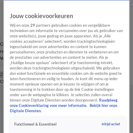
Jouw cookievoorkeuren
Wij en onze
29
partners gebruiken cookies en vergelijkbare
technieken om informatie te verzamelen over jou als gebruiker van
onze website(s), jouw gedrag en jouw apparaten. Als je „Alle
cookies accepteren” selecteert, worden trackingtechnologieën
Overzicht
Tip de
Laatste nieuws
Regionieuws
Het beste van Hart
ingeschakeld om onze advertenties en content te kunnen
redactie
personaliseren, onze producten en diensten te verbeteren en om
de prestaties van advertenties en content te meten. Als je
Volg Hart van Nederland
„Huidige keuze opslaan” selecteert of je toestemming intrekt,
worden deze trackingtechnologieën uitgeschakeld. We gebruiken
dan enkel functionele en essentiële cookies om de website goed te
Zoeken
laten functioneren en veilig te houden. Je kunt dit menu op ieder
Overzicht
Regio
Uitzendingen
Weer
Tip de redactie
Panel
Video's
moment opnieuw openen om je keuzes te wijzigen of om je
toestemming in te trekken door op de link Cookie-instellingen
onder aan de webpagina te klikken. Je selecties zullen overal
binnen onze Digitale Diensten worden doorgevoerd.
Raadpleeg
onze Cookieverklaring voor meer informatie.
Bekijk hier onze
Digitale Diensten.
Altijd actief
Functioneel & Essentieel