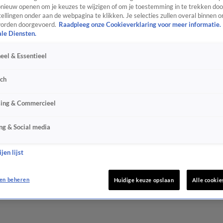
ieuw openen om je keuzes te wijzigen of om je toestemming in te trekken door
ellingen onder aan de webpagina te klikken. Je selecties zullen overal binnen o
orden doorgevoerd.
Raadpleeg onze Cookieverklaring voor meer informatie.
ale Diensten.
eel & Essentieel
sch
sing & Commercieel
ng & Social media
jen lijst
en beheren
Huidige keuze opslaan
Alle cookie