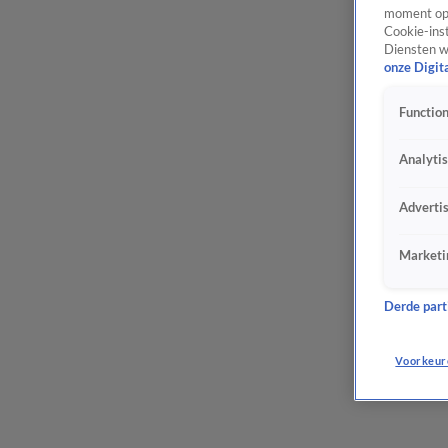
moment opn
Cookie-inst
Diensten w
onze Digit
Function
Analyti
Adverti
Marketi
Derde parti
Voorkeur