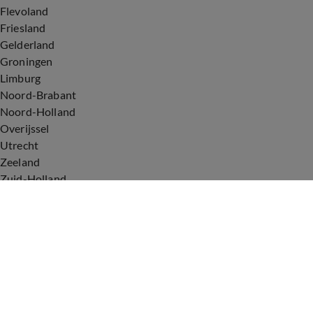
Flevoland
Friesland
Gelderland
Groningen
Limburg
Noord-Brabant
Noord-Holland
Overijssel
Utrecht
Zeeland
Zuid-Holland
Voorwaarden
Over ons
Privacyverklaring
Gebruiksvoorwaarden
Cookieverklaring
Digitale diensten
Cookie instellingen
Upod & Talpa Network