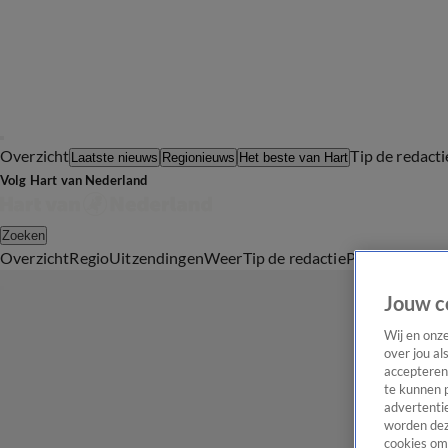
Overzicht
Tip de redacti
Laatste nieuws
Regionieuws
Het beste van Hart
Volg Hart van Nederland
Zoeken
Overzicht
Regio
Uitzendingen
Weer
Tip de redactie
Panel
Video's
Jouw c
Wij en onz
over jou al
accepteren
te kunnen 
advertentie
worden dez
cookies om 