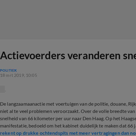
Actievoerders veranderen sn
POLITIEK
18 mrt 2019, 10:05
De langzaamaanactie met voertuigen van de politie, douane, Ri
niet al te veel problemen veroorzaakt. Over de volle breedte va
snelheid van 66 kilometer per uur naar Den Haag. Op het Haags
manifestatie, bedoeld om het kabinet duidelijk te maken dat 66 j
rekent op drukke ochtendspits met meer vertragingen dan n