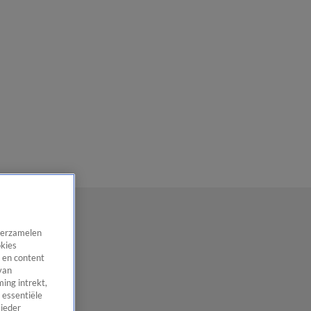
 verzamelen
okies
 en content
van
ing intrekt,
 essentiële
 ieder