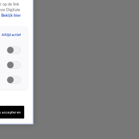
 op de link
nze Digitale
Bekijk hier
Altijd actief
s accepteren