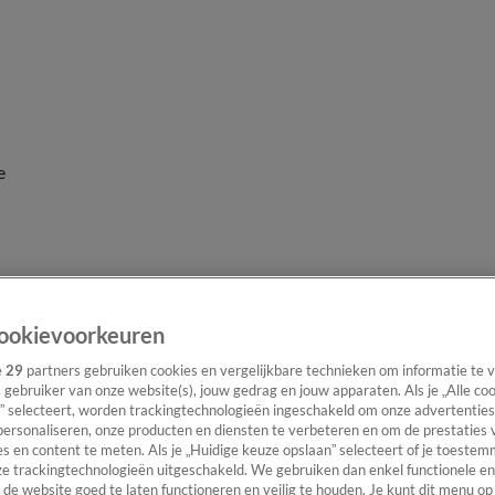
e
ookievoorkeuren
e
29
partners gebruiken cookies en vergelijkbare technieken om informatie te
s gebruiker van onze website(s), jouw gedrag en jouw apparaten. Als je „Alle co
” selecteert, worden trackingtechnologieën ingeschakeld om onze advertenties
personaliseren, onze producten en diensten te verbeteren en om de prestaties 
s en content te meten. Als je „Huidige keuze opslaan” selecteert of je toestemm
e trackingtechnologieën uitgeschakeld. We gebruiken dan enkel functionele en
de website goed te laten functioneren en veilig te houden. Je kunt dit menu op