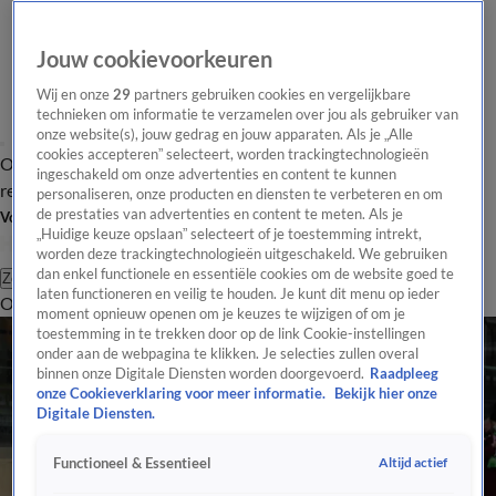
Jouw cookievoorkeuren
Wij en onze
29
partners gebruiken cookies en vergelijkbare
technieken om informatie te verzamelen over jou als gebruiker van
onze website(s), jouw gedrag en jouw apparaten. Als je „Alle
cookies accepteren” selecteert, worden trackingtechnologieën
Overzicht
Tip de
Laatste nieuws
Regionieuws
Het beste van Hart
ingeschakeld om onze advertenties en content te kunnen
redactie
personaliseren, onze producten en diensten te verbeteren en om
de prestaties van advertenties en content te meten. Als je
Volg Hart van Nederland
„Huidige keuze opslaan” selecteert of je toestemming intrekt,
worden deze trackingtechnologieën uitgeschakeld. We gebruiken
dan enkel functionele en essentiële cookies om de website goed te
Zoeken
laten functioneren en veilig te houden. Je kunt dit menu op ieder
Overzicht
Regio
Uitzendingen
Weer
Tip de redactie
Panel
Video's
moment opnieuw openen om je keuzes te wijzigen of om je
toestemming in te trekken door op de link Cookie-instellingen
onder aan de webpagina te klikken. Je selecties zullen overal
binnen onze Digitale Diensten worden doorgevoerd.
Raadpleeg
onze Cookieverklaring voor meer informatie.
Bekijk hier onze
Digitale Diensten.
Altijd actief
Functioneel & Essentieel