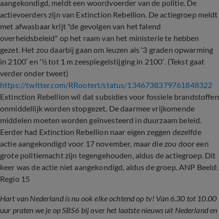
aangekondigd, meldt een woordvoerder van de politie. De
actievoerders zijn van Extinction Rebellion. De actiegroep meldt
met afwasbaar krijt "de gevolgen van het falend
overheidsbeleid" op het raam van het ministerie te hebben
gezet. Het zou daarbij gaan om leuzen als ‘3 graden opwarming
in 2100’ en ‘½ tot 1 m zeespiegelstijging in 2100’. (Tekst gaat
verder onder tweet)
https://twitter.com/RRootert/status/1346738379761848322
Extinction Rebellion wil dat subsidies voor fossiele brandstoffen
onmiddellijk worden stopgezet. De daarmee vrijkomende
middelen moeten worden geïnvesteerd in duurzaam beleid.
Eerder had Extinction Rebellion naar eigen zeggen dezelfde
actie aangekondigd voor 17 november, maar die zou door een
grote politiemacht zijn tegengehouden, aldus de actiegroep. Dit
keer was de actie niet aangekondigd, aldus de groep. ANP Beeld:
Regio 15
Hart van Nederland is nu ook elke ochtend op tv! Van 6.30 tot 10.00
uur praten we je op SBS6 bij over het laatste nieuws uit Nederland en