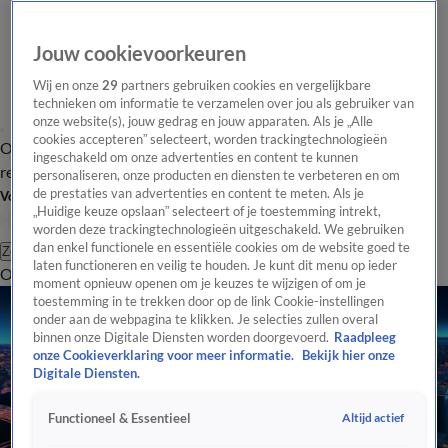
Jouw cookievoorkeuren
Wij en onze
29
partners gebruiken cookies en vergelijkbare
technieken om informatie te verzamelen over jou als gebruiker van
onze website(s), jouw gedrag en jouw apparaten. Als je „Alle
cookies accepteren” selecteert, worden trackingtechnologieën
Overzicht
Tip de
Laatste nieuws
Regionieuws
Het beste van Hart
ingeschakeld om onze advertenties en content te kunnen
redactie
personaliseren, onze producten en diensten te verbeteren en om
de prestaties van advertenties en content te meten. Als je
Volg Hart van Nederland
„Huidige keuze opslaan” selecteert of je toestemming intrekt,
worden deze trackingtechnologieën uitgeschakeld. We gebruiken
dan enkel functionele en essentiële cookies om de website goed te
Zoeken
laten functioneren en veilig te houden. Je kunt dit menu op ieder
Overzicht
Regio
Uitzendingen
Weer
Tip de redactie
Panel
Video's
moment opnieuw openen om je keuzes te wijzigen of om je
toestemming in te trekken door op de link Cookie-instellingen
onder aan de webpagina te klikken. Je selecties zullen overal
binnen onze Digitale Diensten worden doorgevoerd.
Raadpleeg
onze Cookieverklaring voor meer informatie.
Bekijk hier onze
Digitale Diensten.
Altijd actief
Functioneel & Essentieel