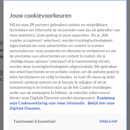
Jouw cookievoorkeuren
Wij en onze
29
partners gebruiken cookies en vergelijkbare
technieken om informatie te verzamelen over jou als gebruiker van
onze website(s), jouw gedrag en jouw apparaten. Als je „Alle
cookies accepteren” selecteert, worden trackingtechnologieën
Overzicht
Tip de
Laatste nieuws
Regionieuws
Het beste van Hart
ingeschakeld om onze advertenties en content te kunnen
redactie
personaliseren, onze producten en diensten te verbeteren en om
de prestaties van advertenties en content te meten. Als je
Volg Hart van Nederland
„Huidige keuze opslaan” selecteert of je toestemming intrekt,
worden deze trackingtechnologieën uitgeschakeld. We gebruiken
dan enkel functionele en essentiële cookies om de website goed te
Zoeken
laten functioneren en veilig te houden. Je kunt dit menu op ieder
Overzicht
Regio
Uitzendingen
Weer
Tip de redactie
Panel
Video's
moment opnieuw openen om je keuzes te wijzigen of om je
toestemming in te trekken door op de link Cookie-instellingen
onder aan de webpagina te klikken. Je selecties zullen overal
binnen onze Digitale Diensten worden doorgevoerd.
Raadpleeg
onze Cookieverklaring voor meer informatie.
Bekijk hier onze
Digitale Diensten.
Altijd actief
Functioneel & Essentieel