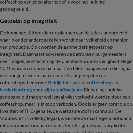
coffeeshop een goed alternatief is voor het huidige
gedoogbeleid.
Getoetst op integriteit
De komende tijd worden de plannen van de telers beoordeeld,
waarin onder andere gekeken wordt naar veiligheid en manier
van productie. Ook worden de aanmelders getoetst op
integriteit. Daarnaast adviseren de betrokken burgemeesters
over mogelijke effecten op de openbare orde en veiligheid. Begin
2021 worden er dan maximaal tien telers aangewezen die legaal
wiet mogen leveren aan door de Staat gereguleerde
coffeeshops.
Lees ook:
Bekijk hier welke coffeeshops in
Nederland nog open zijn als afhaalpunt
Binnen het huidige
gedoogbeleid mag er wel legaal wiet verkocht worden door een
coffeeshop, maar is inkoop verboden. Ook is er geen controle op
kwaliteit of THC-gehalte, de werkzame stof in cannabis. De
'staatswiet' is volledig legaal, waarmee de maatregel marihuana
uit de criminele industrie haalt. Ook krijgt de waar verplichte
waarschuwingen op de verpakking, zoals bij sigaretten en