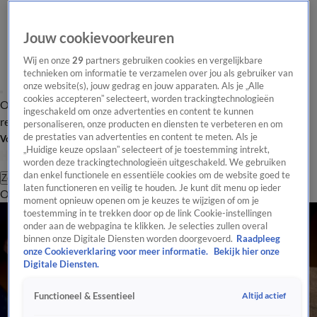
Jouw cookievoorkeuren
Wij en onze
29
partners gebruiken cookies en vergelijkbare
technieken om informatie te verzamelen over jou als gebruiker van
onze website(s), jouw gedrag en jouw apparaten. Als je „Alle
cookies accepteren” selecteert, worden trackingtechnologieën
Overzicht
Tip de
Laatste nieuws
Regionieuws
Het beste van Hart
ingeschakeld om onze advertenties en content te kunnen
redactie
personaliseren, onze producten en diensten te verbeteren en om
de prestaties van advertenties en content te meten. Als je
Volg Hart van Nederland
„Huidige keuze opslaan” selecteert of je toestemming intrekt,
worden deze trackingtechnologieën uitgeschakeld. We gebruiken
dan enkel functionele en essentiële cookies om de website goed te
Zoeken
laten functioneren en veilig te houden. Je kunt dit menu op ieder
Overzicht
Regio
Uitzendingen
Weer
Tip de redactie
Panel
Video's
moment opnieuw openen om je keuzes te wijzigen of om je
toestemming in te trekken door op de link Cookie-instellingen
onder aan de webpagina te klikken. Je selecties zullen overal
binnen onze Digitale Diensten worden doorgevoerd.
Raadpleeg
onze Cookieverklaring voor meer informatie.
Bekijk hier onze
Digitale Diensten.
Altijd actief
Functioneel & Essentieel