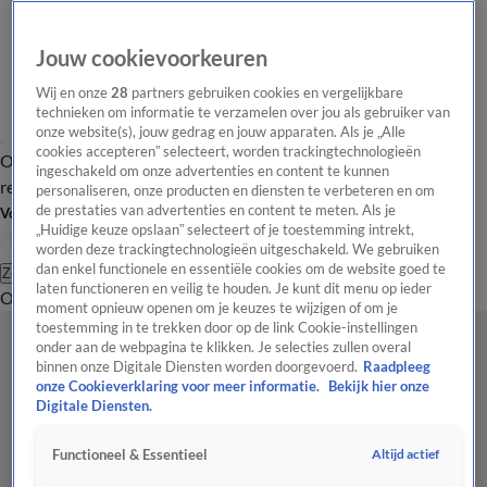
Jouw cookievoorkeuren
Wij en onze
28
partners gebruiken cookies en vergelijkbare
technieken om informatie te verzamelen over jou als gebruiker van
onze website(s), jouw gedrag en jouw apparaten. Als je „Alle
cookies accepteren” selecteert, worden trackingtechnologieën
Overzicht
Tip de
Laatste nieuws
Regionieuws
Het beste van Hart
ingeschakeld om onze advertenties en content te kunnen
redactie
personaliseren, onze producten en diensten te verbeteren en om
de prestaties van advertenties en content te meten. Als je
Volg Hart van Nederland
„Huidige keuze opslaan” selecteert of je toestemming intrekt,
worden deze trackingtechnologieën uitgeschakeld. We gebruiken
dan enkel functionele en essentiële cookies om de website goed te
Zoeken
laten functioneren en veilig te houden. Je kunt dit menu op ieder
Overzicht
Regio
Uitzendingen
Weer
Tip de redactie
Panel
Video's
moment opnieuw openen om je keuzes te wijzigen of om je
toestemming in te trekken door op de link Cookie-instellingen
onder aan de webpagina te klikken. Je selecties zullen overal
binnen onze Digitale Diensten worden doorgevoerd.
Raadpleeg
onze Cookieverklaring voor meer informatie.
Bekijk hier onze
Digitale Diensten.
Altijd actief
Functioneel & Essentieel