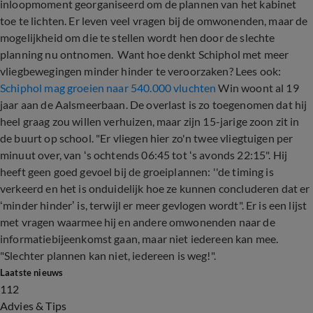
inloopmoment georganiseerd om de plannen van het kabinet
toe te lichten. Er leven veel vragen bij de omwonenden, maar de
mogelijkheid om die te stellen wordt hen door de slechte
planning nu ontnomen. Want hoe denkt Schiphol met meer
vliegbewegingen minder hinder te veroorzaken? Lees ook:
Schiphol mag groeien naar 540.000 vluchten
Win woont al 19
jaar aan de Aalsmeerbaan. De overlast is zo toegenomen dat hij
heel graag zou willen verhuizen, maar zijn 15-jarige zoon zit in
de buurt op school. "Er vliegen hier zo'n twee vliegtuigen per
minuut over, van ‘s ochtends 06:45 tot ‘s avonds 22:15". Hij
heeft geen goed gevoel bij de groeiplannen: ''de timing is
verkeerd en het is onduidelijk hoe ze kunnen concluderen dat er
‘minder hinder’ is, terwijl er meer gevlogen wordt". Er is een lijst
met vragen waarmee hij en andere omwonenden naar de
informatiebijeenkomst gaan, maar niet iedereen kan mee.
"Slechter plannen kan niet, iedereen is weg!".
Laatste nieuws
112
Advies & Tips