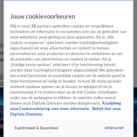
Jouw cookievoorkeuren
Wij en onze
28
partners gebruiken cookies en vergelijkbare
technieken om informatie te verzamelen over jou als gebruiker van
onze website(s), jouw gedrag en jouw apparaten. Als je „Alle
cookies accepteren” selecteert, worden trackingtechnologieën
Overzicht
Tip de
Laatste nieuws
Regionieuws
Het beste van Hart
ingeschakeld om onze advertenties en content te kunnen
redactie
personaliseren, onze producten en diensten te verbeteren en om
de prestaties van advertenties en content te meten. Als je
Volg Hart van Nederland
„Huidige keuze opslaan” selecteert of je toestemming intrekt,
worden deze trackingtechnologieën uitgeschakeld. We gebruiken
dan enkel functionele en essentiële cookies om de website goed te
Zoeken
laten functioneren en veilig te houden. Je kunt dit menu op ieder
Overzicht
Regio
Uitzendingen
Weer
Tip de redactie
Panel
Video's
moment opnieuw openen om je keuzes te wijzigen of om je
toestemming in te trekken door op de link Cookie-instellingen
onder aan de webpagina te klikken. Je selecties zullen overal
binnen onze Digitale Diensten worden doorgevoerd.
Raadpleeg
onze Cookieverklaring voor meer informatie.
Bekijk hier onze
Digitale Diensten.
Altijd actief
Functioneel & Essentieel