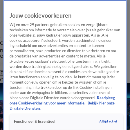
Jouw cookievoorkeuren
Wij en onze
29
partners gebruiken cookies en vergelijkbare
technieken om informatie te verzamelen over jou als gebruiker van
onze website(s), jouw gedrag en jouw apparaten. Als je „Alle
cookies accepteren” selecteert, worden trackingtechnologieën
Overzicht
Tip de
Laatste nieuws
Regionieuws
Het beste van Hart
ingeschakeld om onze advertenties en content te kunnen
redactie
personaliseren, onze producten en diensten te verbeteren en om
de prestaties van advertenties en content te meten. Als je
Volg Hart van Nederland
„Huidige keuze opslaan” selecteert of je toestemming intrekt,
worden deze trackingtechnologieën uitgeschakeld. We gebruiken
dan enkel functionele en essentiële cookies om de website goed te
Zoeken
laten functioneren en veilig te houden. Je kunt dit menu op ieder
Overzicht
Regio
Uitzendingen
Weer
Tip de redactie
Panel
Video's
moment opnieuw openen om je keuzes te wijzigen of om je
toestemming in te trekken door op de link Cookie-instellingen
onder aan de webpagina te klikken. Je selecties zullen overal
binnen onze Digitale Diensten worden doorgevoerd.
Raadpleeg
onze Cookieverklaring voor meer informatie.
Bekijk hier onze
Digitale Diensten.
Altijd actief
Functioneel & Essentieel