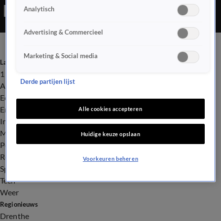
Analytisch
Rijksinstituut voor Volksgezondheid en Milieu (RIVM) na
onderzoek.
Advertising & Commercieel
Marketing & Social media
Laatste nieuws
112
Derde partijen lijst
Advies & Tips
Economie
Entertainment
Alle cookies accepteren
Infrastructuur
Milieu en Gezondheid
Huidige keuze opslaan
Politiek
Royalty
Voorkeuren beheren
Sport
Tech
Weer
Regionieuws
Drenthe