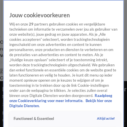
Jouw cookievoorkeuren
Wij en onze
29
partners gebruiken cookies en vergelijkbare
technieken om informatie te verzamelen over jou als gebruiker van
onze website(s), jouw gedrag en jouw apparaten. Als je „Alle
cookies accepteren” selecteert, worden trackingtechnologieën
Overzicht
Tip de
Laatste nieuws
Regionieuws
Het beste van Hart
ingeschakeld om onze advertenties en content te kunnen
redactie
personaliseren, onze producten en diensten te verbeteren en om
de prestaties van advertenties en content te meten. Als je
Volg Hart van Nederland
„Huidige keuze opslaan” selecteert of je toestemming intrekt,
worden deze trackingtechnologieën uitgeschakeld. We gebruiken
dan enkel functionele en essentiële cookies om de website goed te
Zoeken
laten functioneren en veilig te houden. Je kunt dit menu op ieder
Overzicht
Regio
Uitzendingen
Weer
Tip de redactie
Panel
Video's
moment opnieuw openen om je keuzes te wijzigen of om je
toestemming in te trekken door op de link Cookie-instellingen
Kwart volwassenen met post-covid heeft minder
onder aan de webpagina te klikken. Je selecties zullen overal
sociale contacten
binnen onze Digitale Diensten worden doorgevoerd.
Raadpleeg
onze Cookieverklaring voor meer informatie.
Bekijk hier onze
2 okt 2024, 13:19
Digitale Diensten.
Een op de vijf jongeren en een op de vier volwassenen
Altijd actief
Functioneel & Essentieel
met post-covid hebben door hun langdurige coronaklachten
minder tot geen sociale contacten meer. Dat meldt het