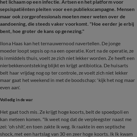
het lichaam op een infectie. Artsen en het platform voor
sepsispatiënten pleiten voor een publiekscampagne. Mensen
maar ook zorgprofessionals moeten meer weten over de
aandoening, die steeds vaker voorkomt. "Hoe eerder je erbij
bent, hoe groter de kans op genezing."
Ilona Haas kan het ternauwernood navertellen. De jonge
moeder loopt sepsis op na een operatie. Kort na de operatie, ze
is inmiddels thuis, voelt ze zich niet lekker worden. Ze heeft een
nierbekkenontsteking blijkt en krijgt antibiotica. De huisarts
belt haar vrijdag nog op ter controle, ze voelt zich niet lekker
maar gaat het weekend in met de boodschap: 'kijk het nog maar
even aan'.
Volledig in de war
Het gaat toch mis. Ze krijgt hoge koorts, belt de spoedpoli en
kan meteen komen. "Ik weet nog dat de verpleegster naast me
zei: 'oh shit', en toen zakte ik weg. Ik raakte in een septische
shock, met een hartslag van 30 en zeer hoge koorts. Ik Ik kwam