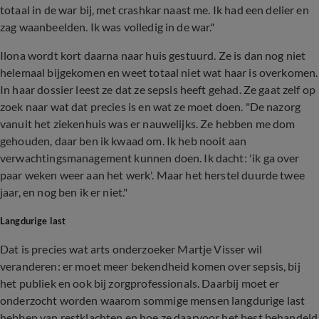
totaal in de war bij, met crashkar naast me. Ik had een delier en
zag waanbeelden. Ik was volledig in de war."
Ilona wordt kort daarna naar huis gestuurd. Ze is dan nog niet
helemaal bijgekomen en weet totaal niet wat haar is overkomen.
In haar dossier leest ze dat ze sepsis heeft gehad. Ze gaat zelf op
zoek naar wat dat precies is en wat ze moet doen. "De nazorg
vanuit het ziekenhuis was er nauwelijks. Ze hebben me dom
gehouden, daar ben ik kwaad om. Ik heb nooit aan
verwachtingsmanagement kunnen doen. Ik dacht: 'ik ga over
paar weken weer aan het werk'. Maar het herstel duurde twee
jaar, en nog ben ik er niet."
Langdurige last
Dat is precies wat arts onderzoeker Martje Visser wil
veranderen: er moet meer bekendheid komen over sepsis, bij
het publiek en ook bij zorgprofessionals. Daarbij moet er
onderzocht worden waarom sommige mensen langdurige last
hebben van restklachten en hoe ze daarvoor het best behandeld