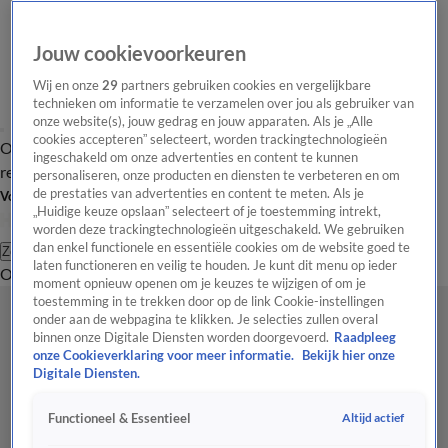
Jouw cookievoorkeuren
Wij en onze
29
partners gebruiken cookies en vergelijkbare
technieken om informatie te verzamelen over jou als gebruiker van
onze website(s), jouw gedrag en jouw apparaten. Als je „Alle
cookies accepteren” selecteert, worden trackingtechnologieën
Overzicht
Tip de
Laatste nieuws
Regionieuws
Het beste van Hart
ingeschakeld om onze advertenties en content te kunnen
redactie
personaliseren, onze producten en diensten te verbeteren en om
de prestaties van advertenties en content te meten. Als je
Volg Hart van Nederland
„Huidige keuze opslaan” selecteert of je toestemming intrekt,
worden deze trackingtechnologieën uitgeschakeld. We gebruiken
dan enkel functionele en essentiële cookies om de website goed te
Zoeken
laten functioneren en veilig te houden. Je kunt dit menu op ieder
Overzicht
Regio
Uitzendingen
Weer
Tip de redactie
Panel
Video's
moment opnieuw openen om je keuzes te wijzigen of om je
toestemming in te trekken door op de link Cookie-instellingen
onder aan de webpagina te klikken. Je selecties zullen overal
binnen onze Digitale Diensten worden doorgevoerd.
Raadpleeg
onze Cookieverklaring voor meer informatie.
Bekijk hier onze
Digitale Diensten.
Altijd actief
Functioneel & Essentieel