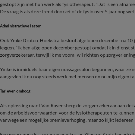
gestopt zijn met hun werk als fysiotherapeut. "Dat is een afname
De vraag is als deze trend doorzet of de fysio over 5 jaar nog wel 
Administratieve lasten
Ook Ymke Druten-Hoekstra besloot afgelopen december na 10 ja
leggen. "Ik ben afgelopen december gestopt omdat ik in dienst s
zorgverzekeraar, terwijl ik me vooral wil richten op zorgverlenin
Ymke is inmiddels haar eigen massagesalon begonnen, waar ze no
aangezien ik nu nog steeds werk met mensen en nu mijn eigen t
Tarieven omhoog
Als oplossing raadt Van Ravensberg de zorgverzekeraar aan de 
om de arbeidsvoorwaarden voor de fysiotherapeuten te kunnen 
vanwege een mogelijke premieverhoging, maar zo kijkt iedereen n
Een woordvoerder van zorgverzekeraar Zilveren Kruis benadruk