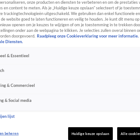
personaliseren, onze producten en diensten te verbeteren en om de prestaties 
s en content te meten. Als je „Huidige keuze opslaan” selecteert of je toestemm
e trackingtechnologieën uitgeschakeld. We gebruiken dan enkel functionele en
de website goed te laten functioneren en veilig te houden. Je kunt dit menu op
ieuw openen om je keuzes te wijzigen of om je toestemming in te trekken door
ellingen onder aan de webpagina te klikken. Je selecties zullen overal binnen o
orden doorgevoerd.
Raadpleeg onze Cookieverklaring voor meer informatie.
ale Diensten.
eel & Essentieel
sch
sing & Commercieel
ng & Social media
jen lijst
en beheren
Huidige keuze opslaan
Alle cookie