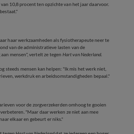
 van 10,8 procent ten opzichte van het jaar daarvoor.
bestaat."
ar haar werkzaamheden als fysiotherapeute neer te
tond van de administratieve lasten van de
g aan mensen", vertelt ze tegen
Hart van Nederland.
g steeds mensen kan helpen: "Ik mis het werk niet,
arieven, werkdruk en arbeidsomstandigheden bepaal."
tarieven voor de zorgverzekerden omhoog te gooien
verbeteren. "Maar daar werken ze niet aan mee
aar elkaar en gebeurt er niks."
t tegen
Hart van Nederland
dat ze iedereen een hoger