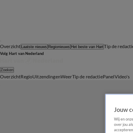
Overzicht
Tip de redacti
Laatste nieuws
Regionieuws
Het beste van Hart
Volg Hart van Nederland
Zoeken
Overzicht
Regio
Uitzendingen
Weer
Tip de redactie
Panel
Video's
Jouw c
Wij en onz
over jou al
accepteren