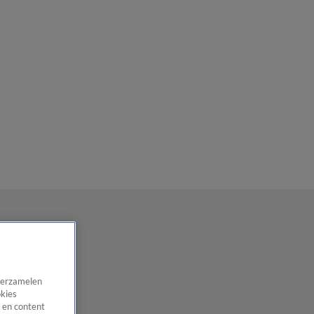
 verzamelen
okies
 en content