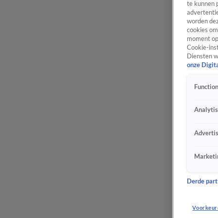
te kunnen 
advertentie
worden dez
cookies om 
moment opn
Cookie-inst
Diensten w
onze Digit
Function
Analyti
Adverti
Marketi
Derde parti
Voorkeur