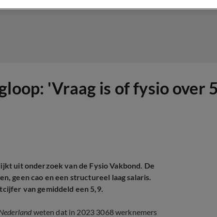
oop: 'Vraag is of fysio over 5
blijkt uit onderzoek van de Fysio Vakbond. De
, geen cao en een structureel laag salaris.
ijfer van gemiddeld een 5,9.
 Nederland
weten dat in 2023 3068 werknemers