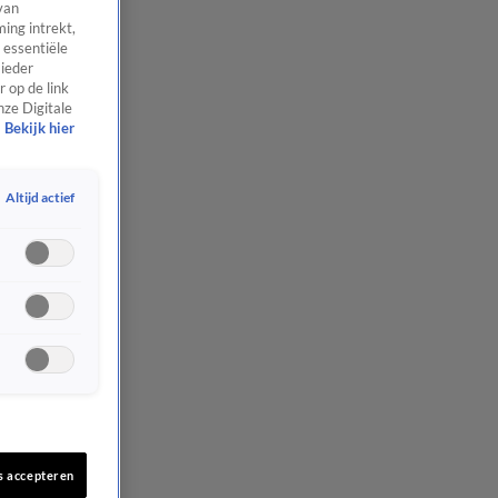
van
ing intrekt,
 essentiële
 ieder
 op de link
nze Digitale
Bekijk hier
Altijd actief
s accepteren