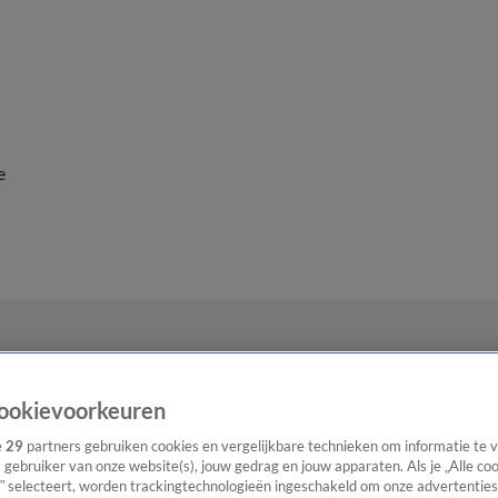
e
ookievoorkeuren
e
29
partners gebruiken cookies en vergelijkbare technieken om informatie te
s gebruiker van onze website(s), jouw gedrag en jouw apparaten. Als je „Alle co
” selecteert, worden trackingtechnologieën ingeschakeld om onze advertenties