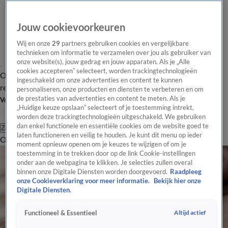
Jouw cookievoorkeuren
Wij en onze
29
partners gebruiken cookies en vergelijkbare
technieken om informatie te verzamelen over jou als gebruiker van
onze website(s), jouw gedrag en jouw apparaten. Als je „Alle
cookies accepteren” selecteert, worden trackingtechnologieën
Overzicht
Tip de
Laatste nieuws
Regionieuws
Het beste van Hart
ingeschakeld om onze advertenties en content te kunnen
redactie
personaliseren, onze producten en diensten te verbeteren en om
de prestaties van advertenties en content te meten. Als je
Volg Hart van Nederland
„Huidige keuze opslaan” selecteert of je toestemming intrekt,
worden deze trackingtechnologieën uitgeschakeld. We gebruiken
dan enkel functionele en essentiële cookies om de website goed te
Zoeken
laten functioneren en veilig te houden. Je kunt dit menu op ieder
Overzicht
Regio
Uitzendingen
Weer
Tip de redactie
Panel
Video's
moment opnieuw openen om je keuzes te wijzigen of om je
toestemming in te trekken door op de link Cookie-instellingen
onder aan de webpagina te klikken. Je selecties zullen overal
binnen onze Digitale Diensten worden doorgevoerd.
Raadpleeg
onze Cookieverklaring voor meer informatie.
Bekijk hier onze
Digitale Diensten.
Altijd actief
Functioneel & Essentieel