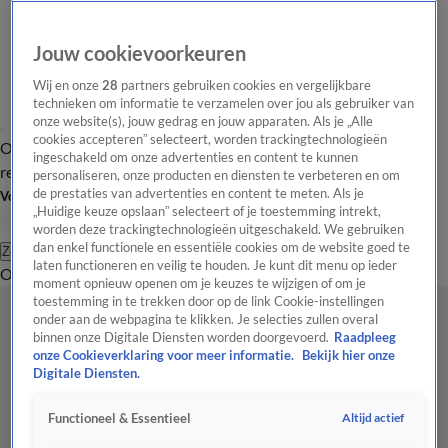
Jouw cookievoorkeuren
Wij en onze
28
partners gebruiken cookies en vergelijkbare
technieken om informatie te verzamelen over jou als gebruiker van
onze website(s), jouw gedrag en jouw apparaten. Als je „Alle
cookies accepteren” selecteert, worden trackingtechnologieën
Overzicht
Tip de
Laatste nieuws
Regionieuws
Het beste van Hart
ingeschakeld om onze advertenties en content te kunnen
redactie
personaliseren, onze producten en diensten te verbeteren en om
de prestaties van advertenties en content te meten. Als je
Volg Hart van Nederland
„Huidige keuze opslaan” selecteert of je toestemming intrekt,
worden deze trackingtechnologieën uitgeschakeld. We gebruiken
dan enkel functionele en essentiële cookies om de website goed te
Zoeken
laten functioneren en veilig te houden. Je kunt dit menu op ieder
Overzicht
Regio
Uitzendingen
Weer
Tip de redactie
Panel
Video's
moment opnieuw openen om je keuzes te wijzigen of om je
toestemming in te trekken door op de link Cookie-instellingen
onder aan de webpagina te klikken. Je selecties zullen overal
binnen onze Digitale Diensten worden doorgevoerd.
Raadpleeg
onze Cookieverklaring voor meer informatie.
Bekijk hier onze
Digitale Diensten.
Altijd actief
Functioneel & Essentieel