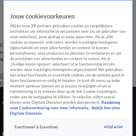
Jouw cookievoorkeuren
Wij en onze
29
partners gebruiken cookies en vergelijkbare
technieken om informatie te verzamelen over jou als gebruiker van
onze website(s), jouw gedrag en jouw apparaten. Als je „Alle
cookies accepteren” selecteert, worden trackingtechnologieën
Overzicht
Tip de
Laatste nieuws
Regionieuws
Het beste van Hart
ingeschakeld om onze advertenties en content te kunnen
redactie
personaliseren, onze producten en diensten te verbeteren en om
de prestaties van advertenties en content te meten. Als je
Volg Hart van Nederland
„Huidige keuze opslaan” selecteert of je toestemming intrekt,
worden deze trackingtechnologieën uitgeschakeld. We gebruiken
dan enkel functionele en essentiële cookies om de website goed te
Zoeken
laten functioneren en veilig te houden. Je kunt dit menu op ieder
Overzicht
Regio
Uitzendingen
Weer
Tip de redactie
Panel
Video's
moment opnieuw openen om je keuzes te wijzigen of om je
toestemming in te trekken door op de link Cookie-instellingen
Zorgmedeweker Farline helpt bij coronacrisis
onder aan de webpagina te klikken. Je selecties zullen overal
Curaçao
binnen onze Digitale Diensten worden doorgevoerd.
Raadpleeg
onze Cookieverklaring voor meer informatie.
Bekijk hier onze
9 apr 2021, 18:10
Digitale Diensten.
Zorgmedeweker Farline helpt bij coronacrisis Curaçao
Altijd actief
Functioneel & Essentieel