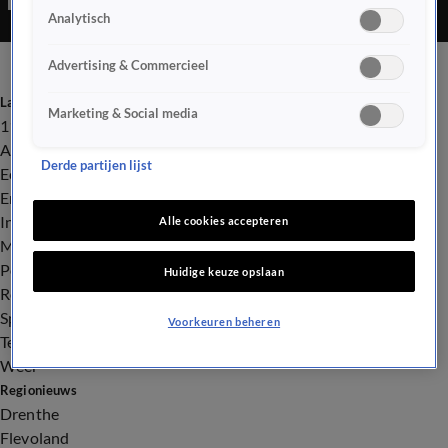
Analytisch
Advertising & Commercieel
Laatste nieuws
Marketing & Social media
112
Advies & Tips
Derde partijen lijst
Economie
Entertainment
Infrastructuur
Alle cookies accepteren
Milieu en Gezondheid
Politiek
Huidige keuze opslaan
Royalty
Sport
Voorkeuren beheren
Tech
Weer
Regionieuws
Drenthe
Flevoland