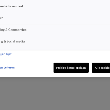
eel & Essentieel
sch
sing & Commercieel
ng & Social media
jen lijst
en beheren
Huidige keuze opslaan
Alle cookie