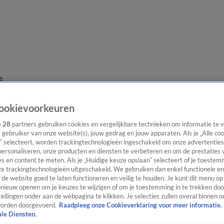
e
ookievoorkeuren
e
28
partners gebruiken cookies en vergelijkbare technieken om informatie te
s gebruiker van onze website(s), jouw gedrag en jouw apparaten. Als je „Alle co
” selecteert, worden trackingtechnologieën ingeschakeld om onze advertenties
personaliseren, onze producten en diensten te verbeteren en om de prestaties 
s en content te meten. Als je „Huidige keuze opslaan” selecteert of je toestemm
e trackingtechnologieën uitgeschakeld. We gebruiken dan enkel functionele en
de website goed te laten functioneren en veilig te houden. Je kunt dit menu op
ieuw openen om je keuzes te wijzigen of om je toestemming in te trekken door
ellingen onder aan de webpagina te klikken. Je selecties zullen overal binnen o
orden doorgevoerd.
Raadpleeg onze Cookieverklaring voor meer informatie.
ale Diensten.