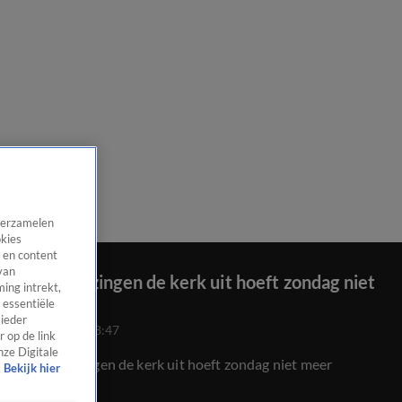
 verzamelen
okies
 en content
van
Voor het zingen de kerk uit hoeft zondag niet
ing intrekt,
meer
 essentiële
 ieder
6 juni 2021, 18:47
 op de link
nze Digitale
Voor het zingen de kerk uit hoeft zondag niet meer
Bekijk hier