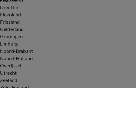
Regionieuws
Drenthe
Flevoland
Friesland
Gelderland
Groningen
Limburg
Noord-Brabant
Noord-Holland
Overijssel
Utrecht
Zeeland
Zuid-Holland
Voorwaarden
Over ons
Privacyverklaring
Gebruiksvoorwaarden
Cookieverklaring
Digitale diensten