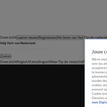
Overzicht
Tip de redacti
Laatste nieuws
Regionieuws
Het beste van Hart
Volg Hart van Nederland
Jouw c
Zoeken
Wij en onz
Overzicht
Regio
Uitzendingen
Weer
Tip de redactie
Panel
Video's
over jou al
accepteren
te kunnen 
advertentie
worden dez
cookies om 
moment opn
Cookie-inst
Diensten w
onze Digit