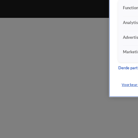
Function
Analyti
Adverti
Marketi
Derde parti
Voorkeur