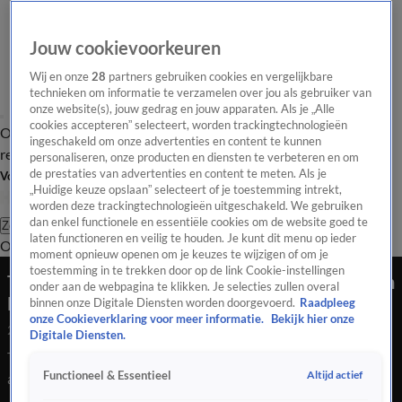
Jouw cookievoorkeuren
Wij en onze
28
partners gebruiken cookies en vergelijkbare
technieken om informatie te verzamelen over jou als gebruiker van
onze website(s), jouw gedrag en jouw apparaten. Als je „Alle
cookies accepteren” selecteert, worden trackingtechnologieën
Overzicht
Tip de
Laatste nieuws
Regionieuws
Het beste van Hart
ingeschakeld om onze advertenties en content te kunnen
redactie
personaliseren, onze producten en diensten te verbeteren en om
de prestaties van advertenties en content te meten. Als je
Volg Hart van Nederland
„Huidige keuze opslaan” selecteert of je toestemming intrekt,
worden deze trackingtechnologieën uitgeschakeld. We gebruiken
dan enkel functionele en essentiële cookies om de website goed te
Zoeken
laten functioneren en veilig te houden. Je kunt dit menu op ieder
Overzicht
Regio
Uitzendingen
Weer
Tip de redactie
Panel
Video's
moment opnieuw openen om je keuzes te wijzigen of om je
toestemming in te trekken door op de link Cookie-instellingen
Tattoo-artist Michael kan eindelijk de tattoo van
onder aan de webpagina te klikken. Je selecties zullen overal
Björn afmaken
binnen onze Digitale Diensten worden doorgevoerd.
Raadpleeg
onze Cookieverklaring voor meer informatie.
Bekijk hier onze
27 juli 2020, 01:29
Digitale Diensten.
Tattoo-artist Michael kan eindelijk de tattoo van Björn
Altijd actief
Functioneel & Essentieel
afmaken