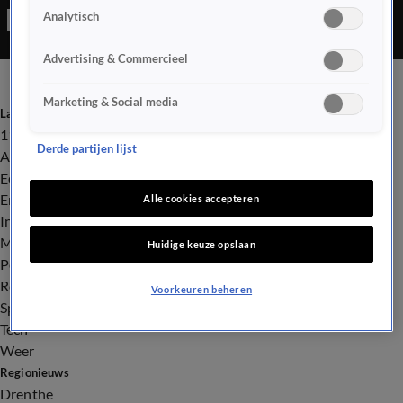
Analytisch
Advertising & Commercieel
Marketing & Social media
Laatste nieuws
112
Derde partijen lijst
Advies & Tips
Economie
Entertainment
Alle cookies accepteren
Infrastructuur
Milieu en Gezondheid
Huidige keuze opslaan
Politiek
Royalty
Voorkeuren beheren
Sport
Tech
Weer
Regionieuws
Drenthe