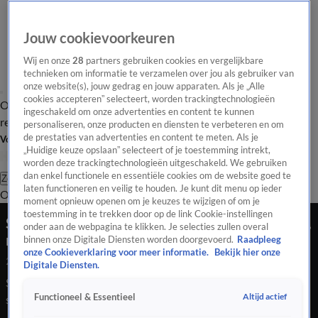
Jouw cookievoorkeuren
Wij en onze
28
partners gebruiken cookies en vergelijkbare
technieken om informatie te verzamelen over jou als gebruiker van
onze website(s), jouw gedrag en jouw apparaten. Als je „Alle
cookies accepteren” selecteert, worden trackingtechnologieën
Overzicht
Tip de
Laatste nieuws
Regionieuws
Het beste van Hart
ingeschakeld om onze advertenties en content te kunnen
redactie
personaliseren, onze producten en diensten te verbeteren en om
de prestaties van advertenties en content te meten. Als je
Volg Hart van Nederland
„Huidige keuze opslaan” selecteert of je toestemming intrekt,
worden deze trackingtechnologieën uitgeschakeld. We gebruiken
dan enkel functionele en essentiële cookies om de website goed te
Zoeken
laten functioneren en veilig te houden. Je kunt dit menu op ieder
Overzicht
Regio
Uitzendingen
Weer
Tip de redactie
Panel
Video's
moment opnieuw openen om je keuzes te wijzigen of om je
toestemming in te trekken door op de link Cookie-instellingen
Sotiris viert opening van zijn Griekse restaurant,
onder aan de webpagina te klikken. Je selecties zullen overal
maar vreest snelle sluiting
binnen onze Digitale Diensten worden doorgevoerd.
Raadpleeg
onze Cookieverklaring voor meer informatie.
Bekijk hier onze
26 nov 2021, 18:37
Digitale Diensten.
Sotiris viert opening van zijn Griekse restaurant, maar vreest
Altijd actief
Functioneel & Essentieel
snelle sluiting