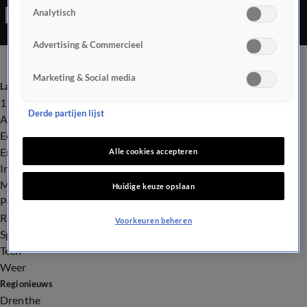
Analytisch
Advertising & Commercieel
Marketing & Social media
Laatste nieuws
112
Derde partijen lijst
Advies & Tips
Economie
Entertainment
Alle cookies accepteren
Infrastructuur
Milieu en Gezondheid
Huidige keuze opslaan
Politiek
Royalty
Voorkeuren beheren
Sport
Tech
Weer
Regionieuws
Drenthe