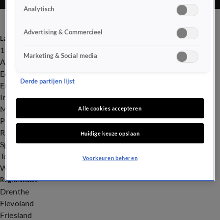
Analytisch
Advertising & Commercieel
Laatste nieuws
112
Marketing & Social media
Advies & Tips
Economie
Derde partijen lijst
Entertainment
Infrastructuur
Milieu en Gezondheid
Alle cookies accepteren
Politiek
Royalty
Huidige keuze opslaan
Sport
Tech
Voorkeuren beheren
Weer
Regionieuws
Drenthe
Flevoland
Friesland