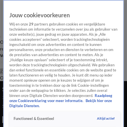
Jouw cookievoorkeuren
Wij en onze
29
partners gebruiken cookies en vergelijkbare
technieken om informatie te verzamelen over jou als gebruiker van
onze website(s), jouw gedrag en jouw apparaten. Als je „Alle
cookies accepteren” selecteert, worden trackingtechnologieën
Overzicht
Tip de
Laatste nieuws
Regionieuws
Het beste van Hart
ingeschakeld om onze advertenties en content te kunnen
redactie
personaliseren, onze producten en diensten te verbeteren en om
de prestaties van advertenties en content te meten. Als je
Volg Hart van Nederland
„Huidige keuze opslaan” selecteert of je toestemming intrekt,
worden deze trackingtechnologieën uitgeschakeld. We gebruiken
dan enkel functionele en essentiële cookies om de website goed te
Zoeken
laten functioneren en veilig te houden. Je kunt dit menu op ieder
Overzicht
Regio
Uitzendingen
Weer
Tip de redactie
Panel
Video's
moment opnieuw openen om je keuzes te wijzigen of om je
toestemming in te trekken door op de link Cookie-instellingen
Slagharen opent de poorten weer
onder aan de webpagina te klikken. Je selecties zullen overal
binnen onze Digitale Diensten worden doorgevoerd.
Raadpleeg
27 juli 2020, 04:03
onze Cookieverklaring voor meer informatie.
Bekijk hier onze
Slagharen opent de poorten weer
Digitale Diensten.
Altijd actief
Functioneel & Essentieel