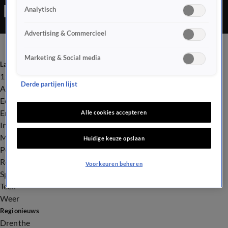
Analytisch
Advertising & Commercieel
Marketing & Social media
Laatste nieuws
112
Derde partijen lijst
Advies & Tips
Economie
Entertainment
Alle cookies accepteren
Infrastructuur
Milieu en Gezondheid
Huidige keuze opslaan
Politiek
Royalty
Voorkeuren beheren
Sport
Tech
Weer
Regionieuws
Drenthe