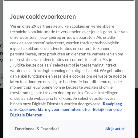
Jouw cookievoorkeuren
Wij en onze
29
partners gebruiken cookies en vergelijkbare
technieken om informatie te verzamelen over jou als gebruiker van
onze website(s), jouw gedrag en jouw apparaten. Als je „Alle
cookies accepteren” selecteert, worden trackingtechnologieën
Overzicht
Tip de
Laatste nieuws
Regionieuws
Het beste van Hart
ingeschakeld om onze advertenties en content te kunnen
redactie
personaliseren, onze producten en diensten te verbeteren en om
de prestaties van advertenties en content te meten. Als je
Volg Hart van Nederland
„Huidige keuze opslaan” selecteert of je toestemming intrekt,
worden deze trackingtechnologieën uitgeschakeld. We gebruiken
dan enkel functionele en essentiële cookies om de website goed te
Zoeken
laten functioneren en veilig te houden. Je kunt dit menu op ieder
Overzicht
Regio
Uitzendingen
Weer
Tip de redactie
Panel
Video's
moment opnieuw openen om je keuzes te wijzigen of om je
toestemming in te trekken door op de link Cookie-instellingen
QR-code bij twee derde Nederlanders niet of
onder aan de webpagina te klikken. Je selecties zullen overal
nauwelijks gecheckt
binnen onze Digitale Diensten worden doorgevoerd.
Raadpleeg
onze Cookieverklaring voor meer informatie.
Bekijk hier onze
13 okt 2021, 23:23
Digitale Diensten.
QR-code bij twee derde Nederlanders niet of nauwelijks
Altijd actief
Functioneel & Essentieel
gecheckt