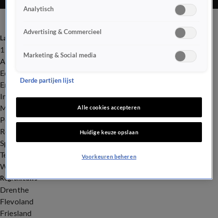
Analytisch
Advertising & Commercieel
Laatste nieuws
112
Marketing & Social media
Advies & Tips
Economie
Derde partijen lijst
Entertainment
Infrastructuur
Milieu en Gezondheid
Alle cookies accepteren
Politiek
Royalty
Huidige keuze opslaan
Sport
Tech
Voorkeuren beheren
Weer
Regionieuws
Drenthe
Flevoland
Friesland