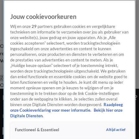
Jouw cookievoorkeuren
Wij en onze
29
partners gebruiken cookies en vergelijkbare
technieken om informatie te verzamelen over jou als gebruiker van
onze website(s), jouw gedrag en jouw apparaten. Als je „Alle
cookies accepteren” selecteert, worden trackingtechnologieën
Overzicht
Tip de
Laatste nieuws
Regionieuws
Het beste van Hart
ingeschakeld om onze advertenties en content te kunnen
redactie
personaliseren, onze producten en diensten te verbeteren en om
de prestaties van advertenties en content te meten. Als je
Volg Hart van Nederland
„Huidige keuze opslaan” selecteert of je toestemming intrekt,
worden deze trackingtechnologieën uitgeschakeld. We gebruiken
dan enkel functionele en essentiële cookies om de website goed te
Zoeken
laten functioneren en veilig te houden. Je kunt dit menu op ieder
Overzicht
Regio
Uitzendingen
Weer
Tip de redactie
Panel
Video's
moment opnieuw openen om je keuzes te wijzigen of om je
toestemming in te trekken door op de link Cookie-instellingen
Moeten we straks betalen voor toegangstesten?
onder aan de webpagina te klikken. Je selecties zullen overal
binnen onze Digitale Diensten worden doorgevoerd.
Raadpleeg
18 aug 2021, 22:50
onze Cookieverklaring voor meer informatie.
Bekijk hier onze
Moeten we straks betalen voor toegangstesten?
Digitale Diensten.
Altijd actief
Functioneel & Essentieel