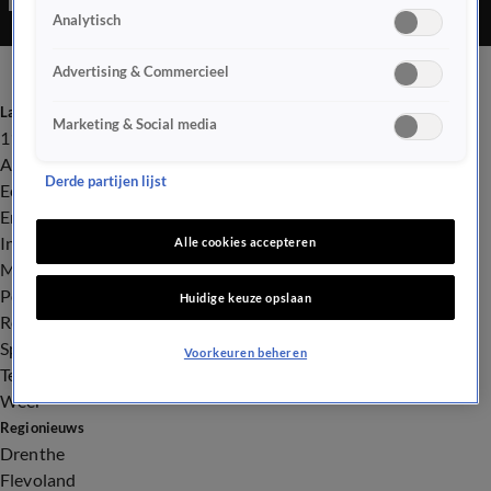
Analytisch
Advertising & Commercieel
Laatste nieuws
Marketing & Social media
112
Advies & Tips
Derde partijen lijst
Economie
Entertainment
Infrastructuur
Alle cookies accepteren
Milieu en Gezondheid
Politiek
Huidige keuze opslaan
Royalty
Sport
Voorkeuren beheren
Tech
Weer
Regionieuws
Drenthe
Flevoland