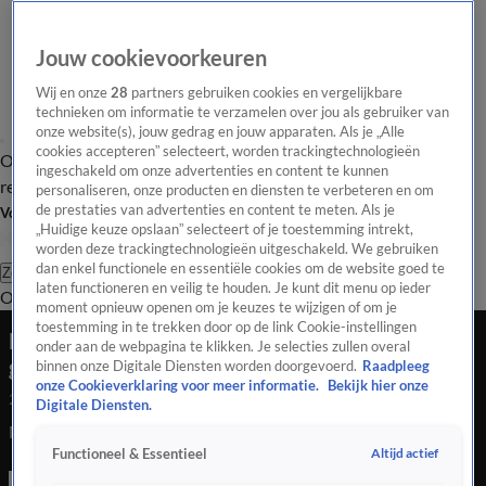
Jouw cookievoorkeuren
Wij en onze
28
partners gebruiken cookies en vergelijkbare
technieken om informatie te verzamelen over jou als gebruiker van
onze website(s), jouw gedrag en jouw apparaten. Als je „Alle
cookies accepteren” selecteert, worden trackingtechnologieën
Overzicht
Tip de
Laatste nieuws
Regionieuws
Het beste van Hart
ingeschakeld om onze advertenties en content te kunnen
redactie
personaliseren, onze producten en diensten te verbeteren en om
de prestaties van advertenties en content te meten. Als je
Volg Hart van Nederland
„Huidige keuze opslaan” selecteert of je toestemming intrekt,
worden deze trackingtechnologieën uitgeschakeld. We gebruiken
dan enkel functionele en essentiële cookies om de website goed te
Zoeken
laten functioneren en veilig te houden. Je kunt dit menu op ieder
Overzicht
Regio
Uitzendingen
Weer
Tip de redactie
Panel
Video's
moment opnieuw openen om je keuzes te wijzigen of om je
toestemming in te trekken door op de link Cookie-instellingen
Man tijdens ruzie van kademuur in Den Bosch
onder aan de webpagina te klikken. Je selecties zullen overal
geduwd
binnen onze Digitale Diensten worden doorgevoerd.
Raadpleeg
onze Cookieverklaring voor meer informatie.
Bekijk hier onze
21 nov 2021, 21:10
Digitale Diensten.
Man tijdens ruzie van kademuur in Den Bosch geduwd
Altijd actief
Functioneel & Essentieel