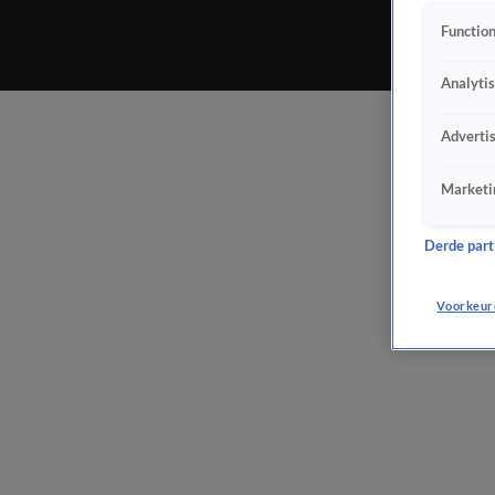
Function
Analyti
Adverti
Marketi
Derde parti
Voorkeur