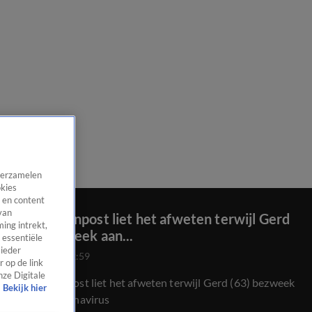
 verzamelen
okies
 en content
van
Huisartsenpost liet het afweten terwijl Gerd
ing intrekt,
(63) bezweek aan...
 essentiële
 ieder
3 juli 2021, 22:59
 op de link
nze Digitale
Huisartsenpost liet het afweten terwijl Gerd (63) bezweek
Bekijk hier
aan het coronavirus