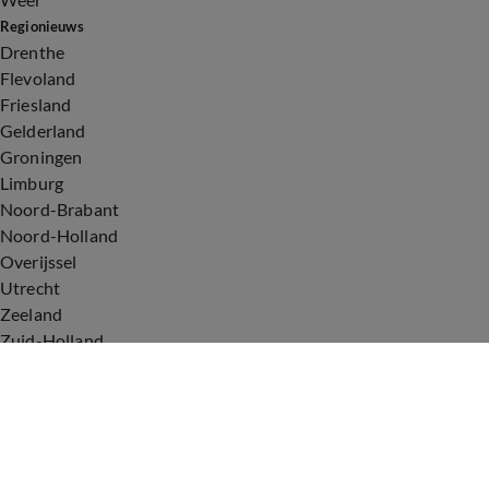
Regionieuws
Drenthe
Flevoland
Friesland
Gelderland
Groningen
Limburg
Noord-Brabant
Noord-Holland
Overijssel
Utrecht
Zeeland
Zuid-Holland
Voorwaarden
Over ons
Privacyverklaring
Gebruiksvoorwaarden
Cookieverklaring