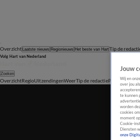
Overzicht
Tip de redacti
Laatste nieuws
Regionieuws
Het beste van Hart
Volg Hart van Nederland
Jouw c
Zoeken
Wij en onz
Overzicht
Regio
Uitzendingen
Weer
Tip de redactie
Panel
Video's
over jou al
accepteren
te kunnen 
advertentie
worden dez
cookies om 
moment opn
Cookie-inst
Diensten w
onze Digit