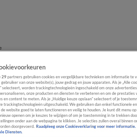
e
ookievoorkeuren
e
29
partners gebruiken cookies en vergelijkbare technieken om informatie te
s gebruiker van onze website(s), jouw gedrag en jouw apparaten. Als je „Alle co
” selecteert, worden trackingtechnologieën ingeschakeld om onze advertenties
personaliseren, onze producten en diensten te verbeteren en om de prestaties 
s en content te meten. Als je „Huidige keuze opslaan” selecteert of je toestemm
e trackingtechnologieën uitgeschakeld. We gebruiken dan enkel functionele en
de website goed te laten functioneren en veilig te houden. Je kunt dit menu op
ieuw openen om je keuzes te wijzigen of om je toestemming in te trekken door
ellingen onder aan de webpagina te klikken. Je selecties zullen overal binnen o
orden doorgevoerd.
Raadpleeg onze Cookieverklaring voor meer informatie.
ale Diensten.