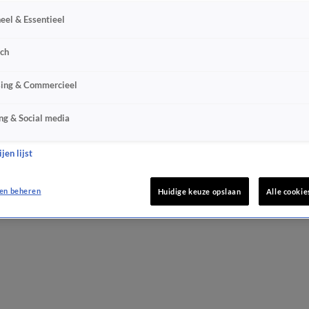
eel & Essentieel
sch
sing & Commercieel
ng & Social media
jen lijst
en beheren
Huidige keuze opslaan
Alle cookie