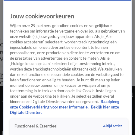
Jouw cookievoorkeuren
Wij en onze
29
partners gebruiken cookies en vergelijkbare
technieken om informatie te verzamelen over jou als gebruiker van
onze website(s), jouw gedrag en jouw apparaten. Als je „Alle
cookies accepteren” selecteert, worden trackingtechnologieën
Overzicht
Tip de
Laatste nieuws
Regionieuws
Het beste van Hart
ingeschakeld om onze advertenties en content te kunnen
redactie
personaliseren, onze producten en diensten te verbeteren en om
de prestaties van advertenties en content te meten. Als je
Volg Hart van Nederland
„Huidige keuze opslaan” selecteert of je toestemming intrekt,
worden deze trackingtechnologieën uitgeschakeld. We gebruiken
dan enkel functionele en essentiële cookies om de website goed te
Zoeken
laten functioneren en veilig te houden. Je kunt dit menu op ieder
Overzicht
Regio
Uitzendingen
Weer
Tip de redactie
Panel
Video's
moment opnieuw openen om je keuzes te wijzigen of om je
toestemming in te trekken door op de link Cookie-instellingen
Honderden jongeren in Breda om toch 538-feest
onder aan de webpagina te klikken. Je selecties zullen overal
te vieren
binnen onze Digitale Diensten worden doorgevoerd.
Raadpleeg
onze Cookieverklaring voor meer informatie.
Bekijk hier onze
24 apr 2021, 17:08
Digitale Diensten.
Honderden jongeren in Breda om toch 538-feest te vieren
Altijd actief
Functioneel & Essentieel