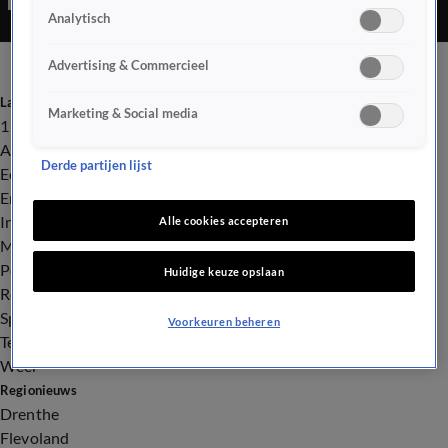
Analytisch
Advertising & Commercieel
Laatste nieuws
Marketing & Social media
112
Advies & Tips
Derde partijen lijst
Economie
Entertainment
Infrastructuur
Alle cookies accepteren
Milieu en Gezondheid
Politiek
Huidige keuze opslaan
Royalty
Sport
Voorkeuren beheren
Tech
Weer
Regionieuws
Drenthe
Flevoland