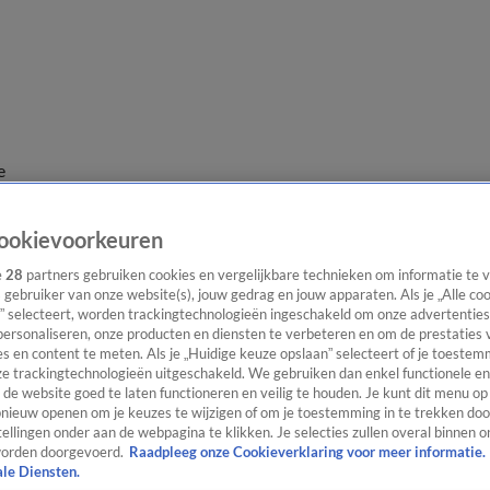
e
ookievoorkeuren
e
28
partners gebruiken cookies en vergelijkbare technieken om informatie te
s gebruiker van onze website(s), jouw gedrag en jouw apparaten. Als je „Alle co
” selecteert, worden trackingtechnologieën ingeschakeld om onze advertenties
personaliseren, onze producten en diensten te verbeteren en om de prestaties 
s en content te meten. Als je „Huidige keuze opslaan” selecteert of je toestemm
e trackingtechnologieën uitgeschakeld. We gebruiken dan enkel functionele en
de website goed te laten functioneren en veilig te houden. Je kunt dit menu op
ieuw openen om je keuzes te wijzigen of om je toestemming in te trekken door
ellingen onder aan de webpagina te klikken. Je selecties zullen overal binnen o
orden doorgevoerd.
Raadpleeg onze Cookieverklaring voor meer informatie.
ale Diensten.