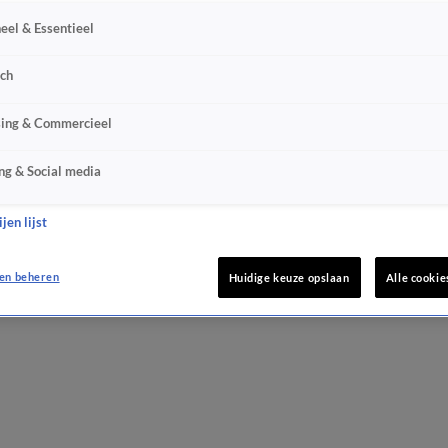
eel & Essentieel
sch
sing & Commercieel
ng & Social media
jen lijst
en beheren
Huidige keuze opslaan
Alle cookie