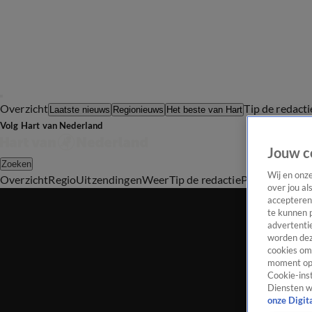
Overzicht
Tip de redacti
Laatste nieuws
Regionieuws
Het beste van Hart
Volg Hart van Nederland
Jouw c
Zoeken
Wij en onz
Overzicht
Regio
Uitzendingen
Weer
Tip de redactie
Panel
Video's
over jou al
accepteren
te kunnen 
advertentie
worden dez
cookies om 
moment opn
Cookie-inst
Diensten w
onze Digit