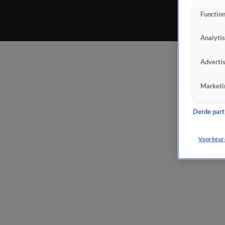
Function
Analyti
Adverti
Marketi
Derde parti
Voorkeur