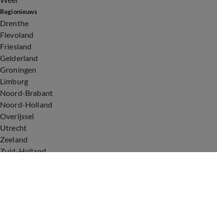
Regionieuws
Drenthe
Flevoland
Friesland
Gelderland
Groningen
Limburg
Noord-Brabant
Noord-Holland
Overijssel
Utrecht
Zeeland
Zuid-Holland
Voorwaarden
Over ons
Privacyverklaring
Gebruiksvoorwaarden
Cookieverklaring