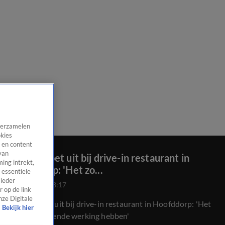
 verzamelen
okies
 en content
van
Geluid moet uit bij drive-in restaurant in
ing intrekt,
Hoofddorp: 'Het zo...
 essentiële
 ieder
5 mrt 2021, 23:17
 op de link
nze Digitale
Geluid moet uit bij drive-in restaurant in Hoofddorp: 'Het
Bekijk hier
zou een zuigende werking hebben'