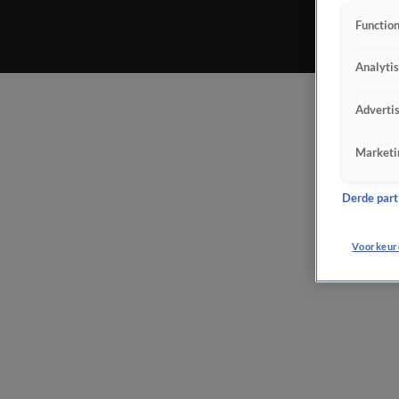
Function
Analyti
Adverti
Marketi
Derde parti
Voorkeur