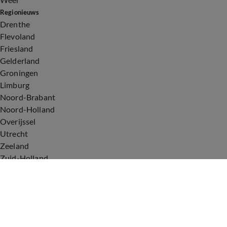
Regionieuws
Drenthe
Flevoland
Friesland
Gelderland
Groningen
Limburg
Noord-Brabant
Noord-Holland
Overijssel
Utrecht
Zeeland
Zuid-Holland
Voorwaarden
Over ons
Privacyverklaring
Gebruiksvoorwaarden
Cookieverklaring