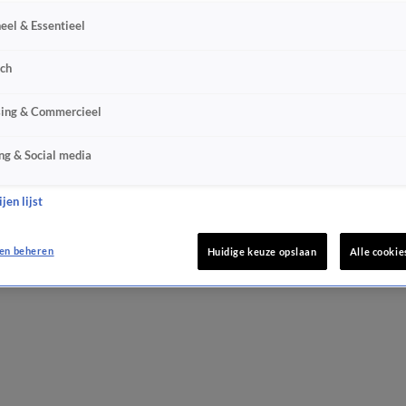
eel & Essentieel
sch
sing & Commercieel
ng & Social media
jen lijst
en beheren
Huidige keuze opslaan
Alle cookie