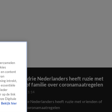
 verzamelen
okies
 en content
van
Eén op de drie Nederlanders heeft ruzie met
ing intrekt,
vrienden of familie over coronamaatregelen
 essentiële
 ieder
12 sep 2021, 11:14
 op de link
nze Digitale
Eén op de drie Nederlanders heeft ruzie met vrienden of
Bekijk hier
familie over coronamaatregelen