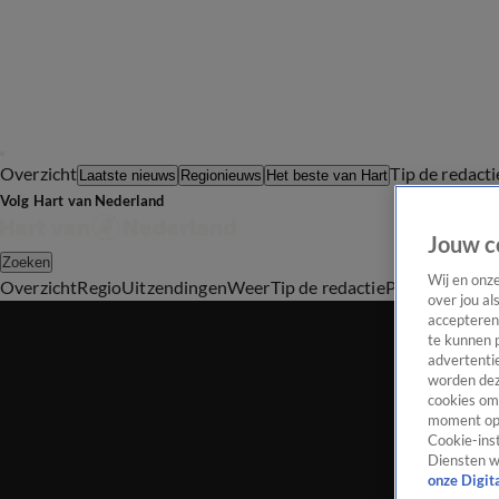
Overzicht
Tip de redacti
Laatste nieuws
Regionieuws
Het beste van Hart
Volg Hart van Nederland
Jouw c
Zoeken
Wij en onz
Overzicht
Regio
Uitzendingen
Weer
Tip de redactie
Panel
Video's
over jou al
accepteren
te kunnen 
advertentie
worden dez
cookies om 
moment opn
Cookie-inst
Diensten w
onze Digit