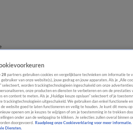
e
ookievoorkeuren
e
28
partners gebruiken cookies en vergelijkbare technieken om informatie te
s gebruiker van onze website(s), jouw gedrag en jouw apparaten. Als je „Alle co
” selecteert, worden trackingtechnologieën ingeschakeld om onze advertenties
personaliseren, onze producten en diensten te verbeteren en om de prestaties 
s en content te meten. Als je „Huidige keuze opslaan” selecteert of je toestemm
e trackingtechnologieën uitgeschakeld. We gebruiken dan enkel functionele en
de website goed te laten functioneren en veilig te houden. Je kunt dit menu op
ieuw openen om je keuzes te wijzigen of om je toestemming in te trekken door
ellingen onder aan de webpagina te klikken. Je selecties zullen overal binnen o
orden doorgevoerd.
Raadpleeg onze Cookieverklaring voor meer informatie.
ale Diensten.