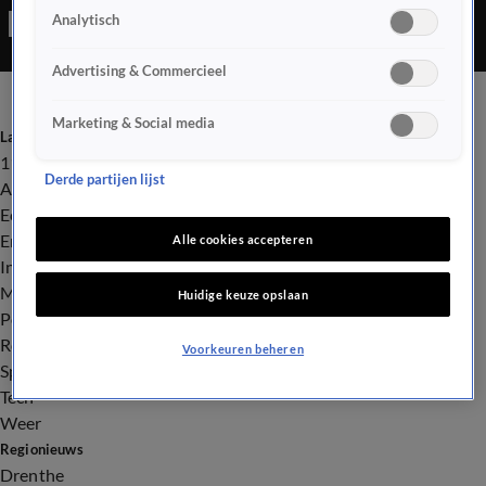
Analytisch
Advertising & Commercieel
Marketing & Social media
Laatste nieuws
112
Derde partijen lijst
Advies & Tips
Economie
Entertainment
Alle cookies accepteren
Infrastructuur
Milieu en Gezondheid
Huidige keuze opslaan
Politiek
Royalty
Voorkeuren beheren
Sport
Tech
Weer
Regionieuws
Drenthe