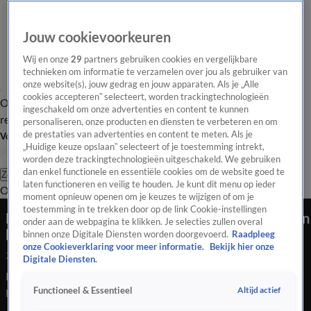
Jouw cookievoorkeuren
Wij en onze
29
partners gebruiken cookies en vergelijkbare
technieken om informatie te verzamelen over jou als gebruiker van
onze website(s), jouw gedrag en jouw apparaten. Als je „Alle
cookies accepteren” selecteert, worden trackingtechnologieën
Overzicht
Tip de
Laatste nieuws
Regionieuws
Het beste van Hart
ingeschakeld om onze advertenties en content te kunnen
redactie
personaliseren, onze producten en diensten te verbeteren en om
de prestaties van advertenties en content te meten. Als je
Volg Hart van Nederland
„Huidige keuze opslaan” selecteert of je toestemming intrekt,
worden deze trackingtechnologieën uitgeschakeld. We gebruiken
dan enkel functionele en essentiële cookies om de website goed te
Zoeken
laten functioneren en veilig te houden. Je kunt dit menu op ieder
Overzicht
Regio
Uitzendingen
Weer
Tip de redactie
Panel
Video's
moment opnieuw openen om je keuzes te wijzigen of om je
toestemming in te trekken door op de link Cookie-instellingen
Denk aan je rikketik: sportwedstrijden vergroten
onder aan de webpagina te klikken. Je selecties zullen overal
kans op hartaanvallen
binnen onze Digitale Diensten worden doorgevoerd.
Raadpleeg
onze Cookieverklaring voor meer informatie.
Bekijk hier onze
24 mei 2022, 22:52
Digitale Diensten.
Denk aan je rikketik: sportwedstrijden vergroten kans op
Altijd actief
Functioneel & Essentieel
hartaanvallen