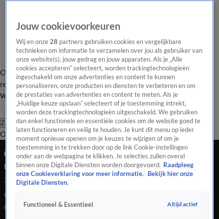
Jouw cookievoorkeuren
Wij en onze
28
partners gebruiken cookies en vergelijkbare
technieken om informatie te verzamelen over jou als gebruiker van
onze website(s), jouw gedrag en jouw apparaten. Als je „Alle
cookies accepteren” selecteert, worden trackingtechnologieën
Overzicht
Tip de
Laatste nieuws
Regionieuws
Het beste van Hart
ingeschakeld om onze advertenties en content te kunnen
redactie
personaliseren, onze producten en diensten te verbeteren en om
de prestaties van advertenties en content te meten. Als je
Volg Hart van Nederland
„Huidige keuze opslaan” selecteert of je toestemming intrekt,
worden deze trackingtechnologieën uitgeschakeld. We gebruiken
dan enkel functionele en essentiële cookies om de website goed te
Zoeken
laten functioneren en veilig te houden. Je kunt dit menu op ieder
Overzicht
Regio
Uitzendingen
Weer
Tip de redactie
Panel
Video's
moment opnieuw openen om je keuzes te wijzigen of om je
toestemming in te trekken door op de link Cookie-instellingen
Coronavirus: 'Wel spannend om nu naar Italië te
onder aan de webpagina te klikken. Je selecties zullen overal
reizen'
binnen onze Digitale Diensten worden doorgevoerd.
Raadpleeg
onze Cookieverklaring voor meer informatie.
Bekijk hier onze
26 juli 2020, 15:28
Digitale Diensten.
Ook in Italië is het zich steeds verder verspreidende
Altijd actief
Functioneel & Essentieel
coronavirus het gesprek van de dag. Daar zijn inmiddels al
zeven mensen aan het virus overleden en ook de stad Bergamo