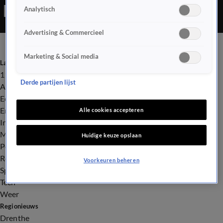
Analytisch
(Zuid-Italië) is een eerste geval van het coronavirus gemeld.
Advertising & Commercieel
Marketing & Social media
Laatste nieuws
112
Derde partijen lijst
Advies & Tips
Economie
Entertainment
Alle cookies accepteren
Infrastructuur
Milieu en Gezondheid
Huidige keuze opslaan
Politiek
Royalty
Voorkeuren beheren
Sport
Tech
Weer
Regionieuws
Drenthe