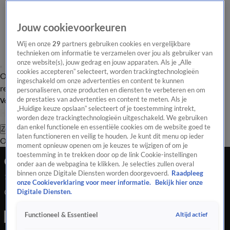
Jouw cookievoorkeuren
Wij en onze
29
partners gebruiken cookies en vergelijkbare
technieken om informatie te verzamelen over jou als gebruiker van
onze website(s), jouw gedrag en jouw apparaten. Als je „Alle
cookies accepteren” selecteert, worden trackingtechnologieën
Overzicht
Tip de
Laatste nieuws
Regionieuws
Het beste van Hart
ingeschakeld om onze advertenties en content te kunnen
redactie
personaliseren, onze producten en diensten te verbeteren en om
de prestaties van advertenties en content te meten. Als je
Volg Hart van Nederland
„Huidige keuze opslaan” selecteert of je toestemming intrekt,
worden deze trackingtechnologieën uitgeschakeld. We gebruiken
dan enkel functionele en essentiële cookies om de website goed te
Zoeken
laten functioneren en veilig te houden. Je kunt dit menu op ieder
Overzicht
Regio
Uitzendingen
Weer
Tip de redactie
Panel
Video's
moment opnieuw openen om je keuzes te wijzigen of om je
toestemming in te trekken door op de link Cookie-instellingen
Coronacijfers dalen: kabinet wil versoepelen
onder aan de webpagina te klikken. Je selecties zullen overal
binnen onze Digitale Diensten worden doorgevoerd.
Raadpleeg
10 mei 2021, 17:16
onze Cookieverklaring voor meer informatie.
Bekijk hier onze
Coronacijfers dalen: kabinet wil versoepelen
Digitale Diensten.
Altijd actief
Functioneel & Essentieel