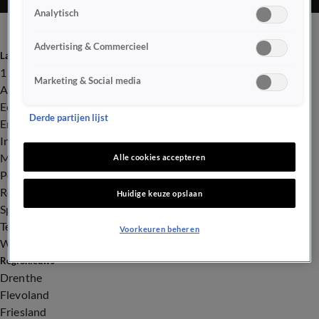
Analytisch
Advertising & Commercieel
Laatste nieuws
112
Marketing & Social media
Advies & Tips
Economie
Derde partijen lijst
Entertainment
Infrastructuur
Milieu en Gezondheid
Alle cookies accepteren
Politiek
Royalty
Huidige keuze opslaan
Sport
Tech
Voorkeuren beheren
Weer
Regionieuws
Drenthe
Flevoland
Friesland