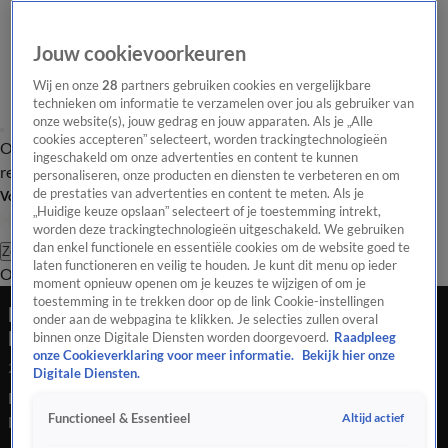
Jouw cookievoorkeuren
Wij en onze
28
partners gebruiken cookies en vergelijkbare
technieken om informatie te verzamelen over jou als gebruiker van
onze website(s), jouw gedrag en jouw apparaten. Als je „Alle
cookies accepteren” selecteert, worden trackingtechnologieën
Overzicht
Tip de
Laatste nieuws
Regionieuws
Het beste van Hart
ingeschakeld om onze advertenties en content te kunnen
redactie
personaliseren, onze producten en diensten te verbeteren en om
de prestaties van advertenties en content te meten. Als je
Volg Hart van Nederland
„Huidige keuze opslaan” selecteert of je toestemming intrekt,
worden deze trackingtechnologieën uitgeschakeld. We gebruiken
dan enkel functionele en essentiële cookies om de website goed te
Zoeken
laten functioneren en veilig te houden. Je kunt dit menu op ieder
Overzicht
Regio
Uitzendingen
Weer
Tip de redactie
Panel
Video's
moment opnieuw openen om je keuzes te wijzigen of om je
toestemming in te trekken door op de link Cookie-instellingen
Mooiste muurschildering van de wereld kan in
onder aan de webpagina te klikken. Je selecties zullen overal
Nederland hangen
binnen onze Digitale Diensten worden doorgevoerd.
Raadpleeg
onze Cookieverklaring voor meer informatie.
Bekijk hier onze
27 jan 2025, 23:06
Digitale Diensten.
De mooiste muurschildering ter wereld zou zomaar in
Altijd actief
Functioneel & Essentieel
Nederland kunnen hangen. Op de nominatielijst staan
grootheden van over de hele wereld, maar ook de Tilburgse