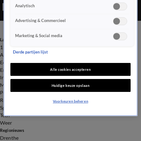
Analytisch
kunstenaar Paul Watty en het Eindhovense duo Studio Giftig,
bestaande uit Niels van Swaemen en Kaspar van Leek.
Advertising & Commercieel
Marketing & Social media
Laatste nieuws
112
Derde partijen lijst
Advies & Tips
Economie
Entertainment
Alle cookies accepteren
Infrastructuur
Milieu en Gezondheid
Huidige keuze opslaan
Politiek
Royalty
Voorkeuren beheren
Sport
Tech
Weer
Regionieuws
Drenthe