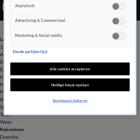
Analytisch
Advertising & Commercieel
Marketing & Social media
Laatste nieuws
112
Derde partijen lijst
Advies & Tips
Economie
Entertainment
Alle cookies accepteren
Infrastructuur
Milieu en Gezondheid
Huidige keuze opslaan
Politiek
Royalty
Voorkeuren beheren
Sport
Tech
Weer
Regionieuws
Drenthe