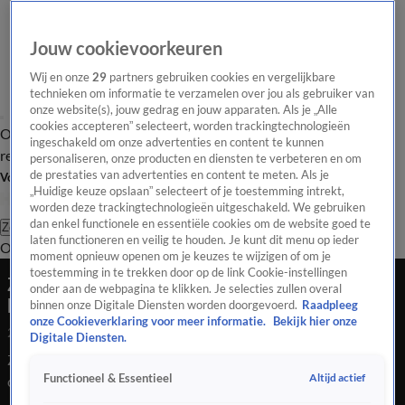
Jouw cookievoorkeuren
Wij en onze
29
partners gebruiken cookies en vergelijkbare
technieken om informatie te verzamelen over jou als gebruiker van
onze website(s), jouw gedrag en jouw apparaten. Als je „Alle
cookies accepteren” selecteert, worden trackingtechnologieën
Overzicht
Tip de
Laatste nieuws
Regionieuws
Het beste van Hart
ingeschakeld om onze advertenties en content te kunnen
redactie
personaliseren, onze producten en diensten te verbeteren en om
de prestaties van advertenties en content te meten. Als je
Volg Hart van Nederland
„Huidige keuze opslaan” selecteert of je toestemming intrekt,
worden deze trackingtechnologieën uitgeschakeld. We gebruiken
dan enkel functionele en essentiële cookies om de website goed te
Zoeken
laten functioneren en veilig te houden. Je kunt dit menu op ieder
Overzicht
Regio
Uitzendingen
Weer
Tip de redactie
Panel
Video's
moment opnieuw openen om je keuzes te wijzigen of om je
toestemming in te trekken door op de link Cookie-instellingen
Zwaargewonde poes Phoenix weer helemaal
onder aan de webpagina te klikken. Je selecties zullen overal
hersteld na caravanbrand
binnen onze Digitale Diensten worden doorgevoerd.
Raadpleeg
onze Cookieverklaring voor meer informatie.
Bekijk hier onze
24 juli 2020, 23:33
Digitale Diensten.
Zwaargewonde poes Phoenix weer helemaal hersteld na
Altijd actief
Functioneel & Essentieel
caravanbrand