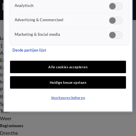
Analytisch
Advertising & Commercieel
Marketing & Social media
Laatste nieuws
112
Derde partijen lijst
Advies & Tips
Economie
Entertainment
Alle cookies accepteren
Infrastructuur
Milieu en Gezondheid
Huidige keuze opslaan
Politiek
Royalty
Voorkeuren beheren
Sport
Tech
Weer
Regionieuws
Drenthe