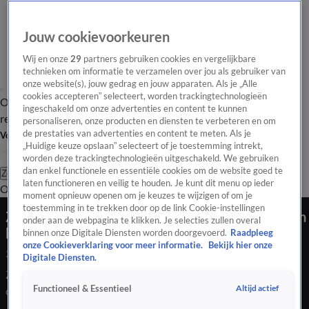
Jouw cookievoorkeuren
Wij en onze
29
partners gebruiken cookies en vergelijkbare
technieken om informatie te verzamelen over jou als gebruiker van
onze website(s), jouw gedrag en jouw apparaten. Als je „Alle
cookies accepteren” selecteert, worden trackingtechnologieën
Overzicht
Tip de
Laatste nieuws
Regionieuws
Het beste van Hart
ingeschakeld om onze advertenties en content te kunnen
redactie
personaliseren, onze producten en diensten te verbeteren en om
de prestaties van advertenties en content te meten. Als je
Volg Hart van Nederland
„Huidige keuze opslaan” selecteert of je toestemming intrekt,
worden deze trackingtechnologieën uitgeschakeld. We gebruiken
dan enkel functionele en essentiële cookies om de website goed te
Zoeken
laten functioneren en veilig te houden. Je kunt dit menu op ieder
Overzicht
Regio
Uitzendingen
Weer
Tip de redactie
Panel
Video's
moment opnieuw openen om je keuzes te wijzigen of om je
toestemming in te trekken door op de link Cookie-instellingen
Zorgen bij hondentrainers om gedragsproblemen
onder aan de webpagina te klikken. Je selecties zullen overal
bij coronapups
binnen onze Digitale Diensten worden doorgevoerd.
Raadpleeg
onze Cookieverklaring voor meer informatie.
Bekijk hier onze
22 jan 2021, 10:04
Digitale Diensten.
Zorgen bij hondentrainers om gedragsproblemen bij
Altijd actief
Functioneel & Essentieel
coronapups