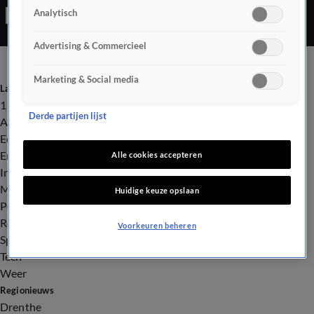
Analytisch
keer beter zijn dan dat van mensen.
Advertising & Commercieel
Marketing & Social media
Laatste nieuws
112
Derde partijen lijst
Advies & Tips
Economie
Entertainment
Alle cookies accepteren
Infrastructuur
Milieu en Gezondheid
Huidige keuze opslaan
Politiek
Royalty
Voorkeuren beheren
Sport
Tech
Weer
Regionieuws
Drenthe