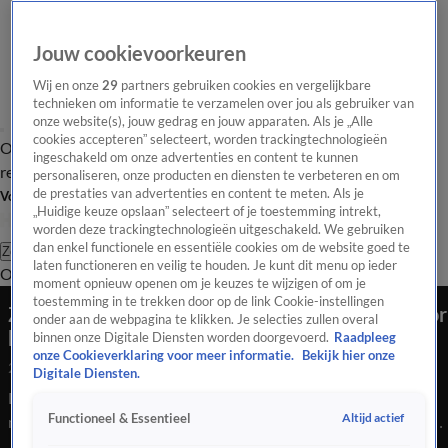
Jouw cookievoorkeuren
Wij en onze
29
partners gebruiken cookies en vergelijkbare
technieken om informatie te verzamelen over jou als gebruiker van
onze website(s), jouw gedrag en jouw apparaten. Als je „Alle
cookies accepteren” selecteert, worden trackingtechnologieën
Overzicht
Tip de
Laatste nieuws
Regionieuws
Het beste van Hart
ingeschakeld om onze advertenties en content te kunnen
redactie
personaliseren, onze producten en diensten te verbeteren en om
de prestaties van advertenties en content te meten. Als je
Volg Hart van Nederland
„Huidige keuze opslaan” selecteert of je toestemming intrekt,
worden deze trackingtechnologieën uitgeschakeld. We gebruiken
dan enkel functionele en essentiële cookies om de website goed te
Zoeken
laten functioneren en veilig te houden. Je kunt dit menu op ieder
Overzicht
Regio
Uitzendingen
Weer
Tip de redactie
Panel
Video's
moment opnieuw openen om je keuzes te wijzigen of om je
toestemming in te trekken door op de link Cookie-instellingen
Zo loods je je doodsbange huisdier het beste door
onder aan de webpagina te klikken. Je selecties zullen overal
het vuurwerk en de jaarwisseling heen - HV
binnen onze Digitale Diensten worden doorgevoerd.
Raadpleeg
onze Cookieverklaring voor meer informatie.
Bekijk hier onze
24 juli 2020, 23:49
Digitale Diensten.
De rest van de avond is het knallen geblazen. Nu vinden veel
Altijd actief
Functioneel & Essentieel
mensen vuurwerk al eng, maar stel je eens voor hoe dat is als
huisdier…. Het gehoor van een kat of een hond kan wel tien