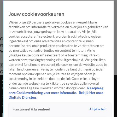
Jouw cookievoorkeuren
Wij en onze
28
partners gebruiken cookies en vergelijkbare
technieken om informatie te verzamelen over jou als gebruiker van
onze website(s), jouw gedrag en jouw apparaten. Als je „Alle
cookies accepteren” selecteert, worden trackingtechnologieën
Overzicht
Tip de
Laatste nieuws
Regionieuws
Het beste van Hart
ingeschakeld om onze advertenties en content te kunnen
redactie
personaliseren, onze producten en diensten te verbeteren en om
de prestaties van advertenties en content te meten. Als je
Volg Hart van Nederland
„Huidige keuze opslaan” selecteert of je toestemming intrekt,
worden deze trackingtechnologieën uitgeschakeld. We gebruiken
dan enkel functionele en essentiële cookies om de website goed te
Zoeken
laten functioneren en veilig te houden. Je kunt dit menu op ieder
Overzicht
Regio
Uitzendingen
Weer
Tip de redactie
Panel
Video's
moment opnieuw openen om je keuzes te wijzigen of om je
toestemming in te trekken door op de link Cookie-instellingen
ZIEN: bultrug voert showtje op voor Zeeuwse
onder aan de webpagina te klikken. Je selecties zullen overal
vissers
binnen onze Digitale Diensten worden doorgevoerd.
Raadpleeg
onze Cookieverklaring voor meer informatie.
Bekijk hier onze
23 mei 2022, 17:38
Digitale Diensten.
ZIEN: bultrug voert showtje op voor Zeeuwse vissers
Altijd actief
Functioneel & Essentieel