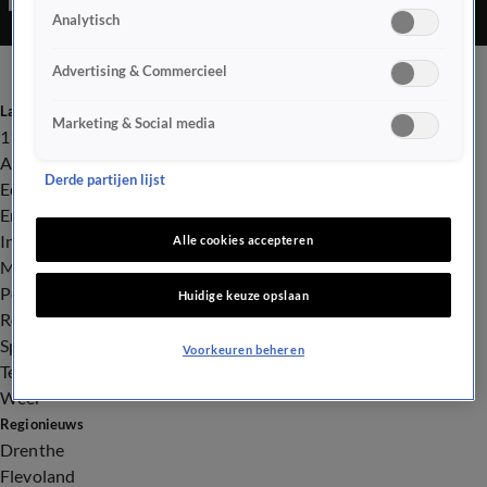
Analytisch
Advertising & Commercieel
Laatste nieuws
Marketing & Social media
112
Advies & Tips
Derde partijen lijst
Economie
Entertainment
Infrastructuur
Alle cookies accepteren
Milieu en Gezondheid
Politiek
Huidige keuze opslaan
Royalty
Sport
Voorkeuren beheren
Tech
Weer
Regionieuws
Drenthe
Flevoland