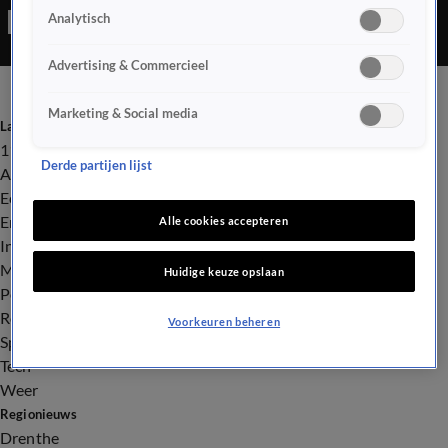
Analytisch
Advertising & Commercieel
Marketing & Social media
Laatste nieuws
112
Derde partijen lijst
Advies & Tips
Economie
Entertainment
Alle cookies accepteren
Infrastructuur
Milieu en Gezondheid
Huidige keuze opslaan
Politiek
Royalty
Voorkeuren beheren
Sport
Tech
Weer
Regionieuws
Drenthe