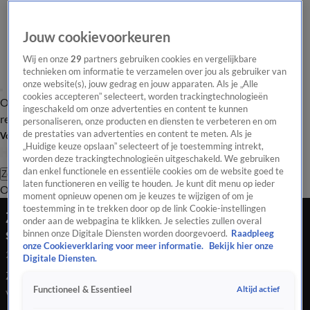
Jouw cookievoorkeuren
Wij en onze
29
partners gebruiken cookies en vergelijkbare
technieken om informatie te verzamelen over jou als gebruiker van
onze website(s), jouw gedrag en jouw apparaten. Als je „Alle
cookies accepteren” selecteert, worden trackingtechnologieën
Overzicht
Tip de
Laatste nieuws
Regionieuws
Het beste van Hart
ingeschakeld om onze advertenties en content te kunnen
redactie
personaliseren, onze producten en diensten te verbeteren en om
de prestaties van advertenties en content te meten. Als je
Volg Hart van Nederland
„Huidige keuze opslaan” selecteert of je toestemming intrekt,
worden deze trackingtechnologieën uitgeschakeld. We gebruiken
dan enkel functionele en essentiële cookies om de website goed te
Zoeken
laten functioneren en veilig te houden. Je kunt dit menu op ieder
Overzicht
Regio
Uitzendingen
Weer
Tip de redactie
Panel
Video's
moment opnieuw openen om je keuzes te wijzigen of om je
toestemming in te trekken door op de link Cookie-instellingen
Zes nertsenbedrijven geruimd vanwege corona,
onder aan de webpagina te klikken. Je selecties zullen overal
stopregeling voor fokkers
binnen onze Digitale Diensten worden doorgevoerd.
Raadpleeg
onze Cookieverklaring voor meer informatie.
Bekijk hier onze
27 juli 2020, 04:39
Digitale Diensten.
Zes nertsenbedrijven geruimd vanwege corona, stopregeling
Altijd actief
Functioneel & Essentieel
voor fokkers