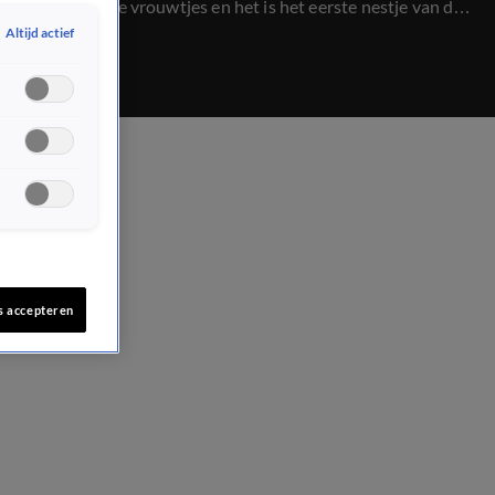
Het zijn beide vrouwtjes en het is het eerste nestje van de
jonge leeuwin Zaila.
Altijd actief
s accepteren