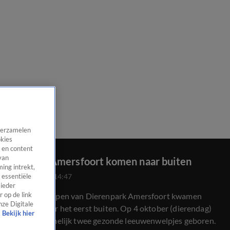
 verzamelen
okies
 en content
van
Welpjes Amersfoort komen naar buiten
ing intrekt,
15 nov 2024, 14:47
 essentiële
 ieder
De jonge welpen van Dierenpark Amersfoort kwamen
 op de link
nze Digitale
vandaag voor het eerst buiten. Op 4 oktober (dierendag)
Bekijk hier
zijn daar namelijk twee gezonde leeuwenwelpjes geboren.