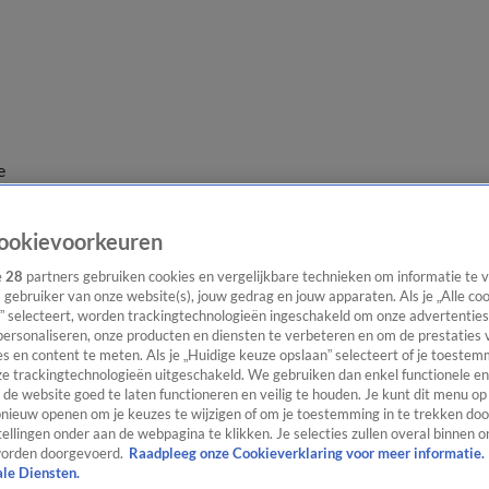
e
ookievoorkeuren
e
28
partners gebruiken cookies en vergelijkbare technieken om informatie te
s gebruiker van onze website(s), jouw gedrag en jouw apparaten. Als je „Alle co
” selecteert, worden trackingtechnologieën ingeschakeld om onze advertenties
personaliseren, onze producten en diensten te verbeteren en om de prestaties 
s en content te meten. Als je „Huidige keuze opslaan” selecteert of je toestemm
e trackingtechnologieën uitgeschakeld. We gebruiken dan enkel functionele en
de website goed te laten functioneren en veilig te houden. Je kunt dit menu op
ieuw openen om je keuzes te wijzigen of om je toestemming in te trekken door
ellingen onder aan de webpagina te klikken. Je selecties zullen overal binnen o
orden doorgevoerd.
Raadpleeg onze Cookieverklaring voor meer informatie.
ale Diensten.