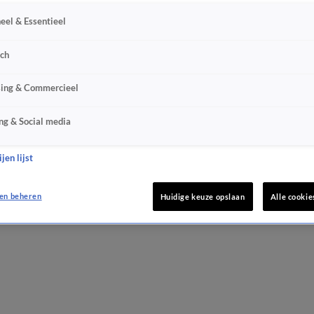
eel & Essentieel
sch
sing & Commercieel
ng & Social media
jen lijst
en beheren
Huidige keuze opslaan
Alle cookie