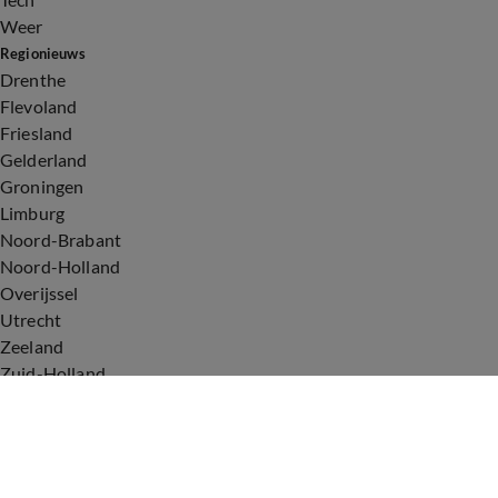
Weer
Regionieuws
Drenthe
Flevoland
Friesland
Gelderland
Groningen
Limburg
Noord-Brabant
Noord-Holland
Overijssel
Utrecht
Zeeland
Zuid-Holland
Voorwaarden
Over ons
Privacyverklaring
Gebruiksvoorwaarden