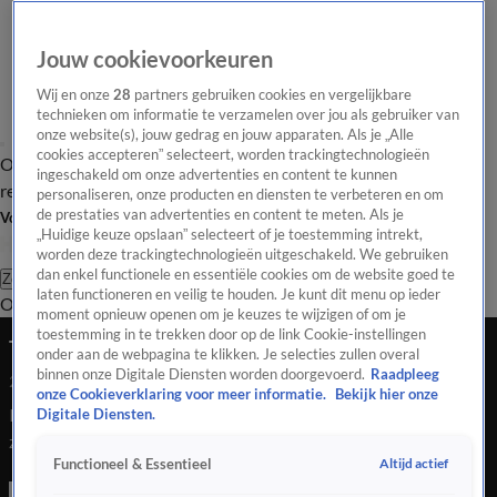
Jouw cookievoorkeuren
Wij en onze
28
partners gebruiken cookies en vergelijkbare
technieken om informatie te verzamelen over jou als gebruiker van
onze website(s), jouw gedrag en jouw apparaten. Als je „Alle
cookies accepteren” selecteert, worden trackingtechnologieën
Overzicht
Tip de
Laatste nieuws
Regionieuws
Het beste van Hart
ingeschakeld om onze advertenties en content te kunnen
redactie
personaliseren, onze producten en diensten te verbeteren en om
de prestaties van advertenties en content te meten. Als je
Volg Hart van Nederland
„Huidige keuze opslaan” selecteert of je toestemming intrekt,
worden deze trackingtechnologieën uitgeschakeld. We gebruiken
dan enkel functionele en essentiële cookies om de website goed te
Zoeken
laten functioneren en veilig te houden. Je kunt dit menu op ieder
Overzicht
Regio
Uitzendingen
Weer
Tip de redactie
Panel
Video's
moment opnieuw openen om je keuzes te wijzigen of om je
toestemming in te trekken door op de link Cookie-instellingen
Twee panterwelpjes geboren in Burgers' Zoo
onder aan de webpagina te klikken. Je selecties zullen overal
binnen onze Digitale Diensten worden doorgevoerd.
Raadpleeg
24 juli 2020, 15:13
onze Cookieverklaring voor meer informatie.
Bekijk hier onze
In dierenpark Burgers' Zoo in Arnhem zijn afgelopen
Digitale Diensten.
zaterdagnacht twee Sri Lankaanse panterwelpjes geboren.
Altijd actief
Functioneel & Essentieel
Beide jongen hebben de kritieke fase van hun eerste tien
levensdagen inmiddels succesvol doorstaan.