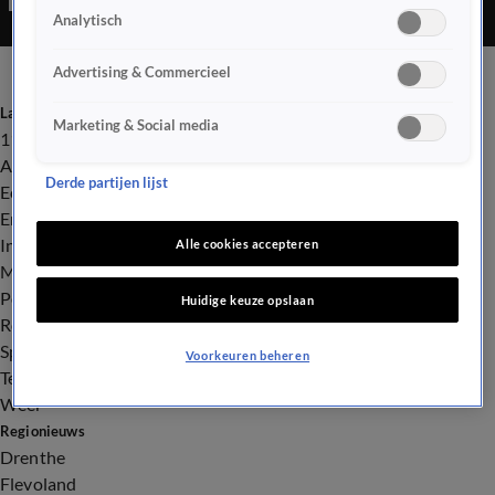
Analytisch
Advertising & Commercieel
Laatste nieuws
Marketing & Social media
112
Advies & Tips
Derde partijen lijst
Economie
Entertainment
Infrastructuur
Alle cookies accepteren
Milieu en Gezondheid
Politiek
Huidige keuze opslaan
Royalty
Sport
Voorkeuren beheren
Tech
Weer
Regionieuws
Drenthe
Flevoland