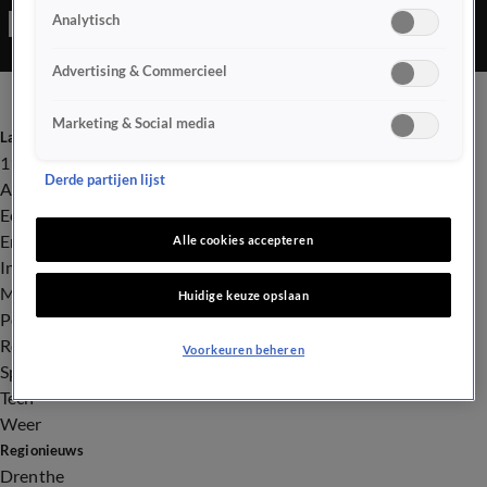
Analytisch
landbouw en samenleving.
Advertising & Commercieel
Marketing & Social media
Laatste nieuws
112
Derde partijen lijst
Advies & Tips
Economie
Entertainment
Alle cookies accepteren
Infrastructuur
Milieu en Gezondheid
Huidige keuze opslaan
Politiek
Royalty
Voorkeuren beheren
Sport
Tech
Weer
Regionieuws
Drenthe