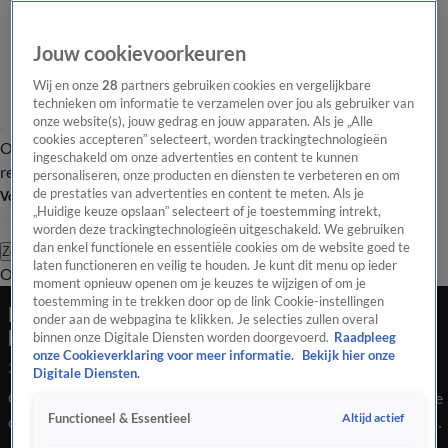
Jouw cookievoorkeuren
Wij en onze
28
partners gebruiken cookies en vergelijkbare
technieken om informatie te verzamelen over jou als gebruiker van
onze website(s), jouw gedrag en jouw apparaten. Als je „Alle
cookies accepteren” selecteert, worden trackingtechnologieën
Overzicht
Tip de
Laatste nieuws
Regionieuws
Het beste van Hart
ingeschakeld om onze advertenties en content te kunnen
redactie
personaliseren, onze producten en diensten te verbeteren en om
de prestaties van advertenties en content te meten. Als je
Volg Hart van Nederland
„Huidige keuze opslaan” selecteert of je toestemming intrekt,
worden deze trackingtechnologieën uitgeschakeld. We gebruiken
dan enkel functionele en essentiële cookies om de website goed te
Zoeken
laten functioneren en veilig te houden. Je kunt dit menu op ieder
Overzicht
Regio
Uitzendingen
Weer
Tip de redactie
Panel
Video's
moment opnieuw openen om je keuzes te wijzigen of om je
toestemming in te trekken door op de link Cookie-instellingen
Peters kipcaravan is 'win-win-winsituatie' voor
onder aan de webpagina te klikken. Je selecties zullen overal
kippen en boeren
binnen onze Digitale Diensten worden doorgevoerd.
Raadpleeg
onze Cookieverklaring voor meer informatie.
Bekijk hier onze
2 aug 2024, 22:30
Digitale Diensten.
Ontdek Peters unieke kipcaravan: een Brabantse innovatie die
Altijd actief
Functioneel & Essentieel
onkruid bestrijdt, dagbesteding biedt aan hulpboeren en zorgt
voor gelukkige kippen. Een win-win-winsituatie voor